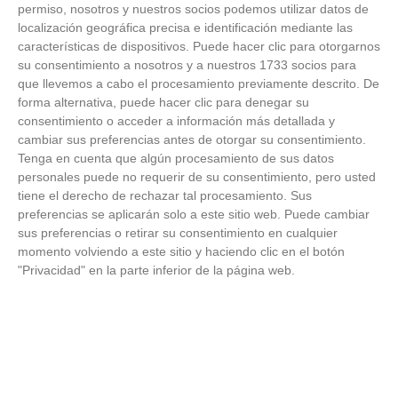
FOTOS RFFM - Entrega de Trofeos Campeones
permiso, nosotros y nuestros socios podemos utilizar datos de
de Liga de Fútbol Sala y Fútbol 11 -
localización geográfica precisa e identificación mediante las
Temporada 2025-2026 (Alcobendas - Jueves,
características de dispositivos. Puede hacer clic para otorgarnos
18 junio 2026)
su consentimiento a nosotros y a nuestros 1733 socios para
18
/
06
/
2026
que llevemos a cabo el procesamiento previamente descrito. De
FOTOS - Entrega de medallas de la Fiesta de
forma alternativa, puede hacer clic para denegar su
los Debutantes 2025-2026 (Domingo, 14 de
consentimiento o acceder a información más detallada y
junio)
cambiar sus preferencias antes de otorgar su consentimiento.
14
/
06
/
2026
Tenga en cuenta que algún procesamiento de sus datos
personales puede no requerir de su consentimiento, pero usted
FOTOS - Equipos participantes de 30 clubes en
tiene el derecho de rechazar tal procesamiento. Sus
la primera edición de la Copa Rural RFFM
preferencias se aplicarán solo a este sitio web. Puede cambiar
(Sábado, 13 junio 2026)
sus preferencias o retirar su consentimiento en cualquier
13
/
06
/
2026
momento volviendo a este sitio y haciendo clic en el botón
"Privacidad" en la parte inferior de la página web.
FOTOS (Cotorruelo) - 35º Torneo de
Campeones de Fútbol 7 | Benjamines y
Prebenjamines | Entrega trofeos campeones
de liga y finales (Domingo, 7 junio)
07
/
06
/
2026