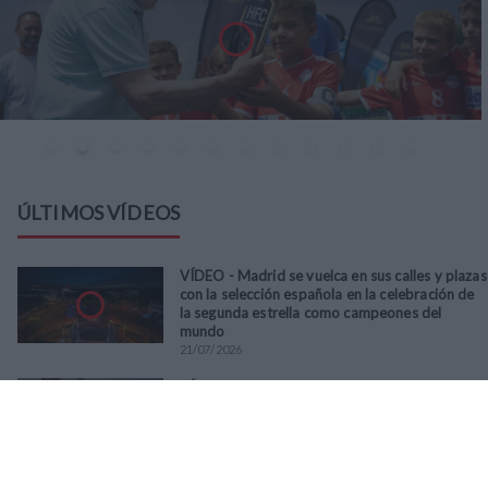
ÚLTIMOS VÍDEOS
VÍDEO - Madrid se vuelca en sus calles y plazas
con la selección española en la celebración de
la segunda estrella como campeones del
mundo
21
/
07
/
2026
VÍDEO - La RFFM acompaña a la UD Villalba en
el III Torneo Solidario Hogares con la diversión
y la solidaridad como principales
protagonistas
30
/
06
/
2026