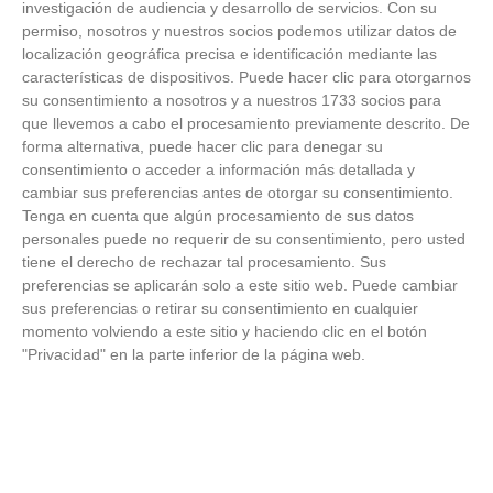
investigación de audiencia y desarrollo de servicios.
Con su
permiso, nosotros y nuestros socios podemos utilizar datos de
FOTOS RFFM - Entrega de Trofeos Campeones
localización geográfica precisa e identificación mediante las
de Liga de Fútbol Sala y Fútbol 11 -
características de dispositivos. Puede hacer clic para otorgarnos
Temporada 2025-2026 (Alcobendas - Jueves,
su consentimiento a nosotros y a nuestros 1733 socios para
18 junio 2026)
que llevemos a cabo el procesamiento previamente descrito. De
18
/
06
/
2026
forma alternativa, puede hacer clic para denegar su
FOTOS - Entrega de medallas de la Fiesta de
consentimiento o acceder a información más detallada y
los Debutantes 2025-2026 (Domingo, 14 de
cambiar sus preferencias antes de otorgar su consentimiento.
junio)
Tenga en cuenta que algún procesamiento de sus datos
14
/
06
/
2026
personales puede no requerir de su consentimiento, pero usted
tiene el derecho de rechazar tal procesamiento. Sus
FOTOS - Equipos participantes de 30 clubes en
preferencias se aplicarán solo a este sitio web. Puede cambiar
la primera edición de la Copa Rural RFFM
sus preferencias o retirar su consentimiento en cualquier
(Sábado, 13 junio 2026)
momento volviendo a este sitio y haciendo clic en el botón
13
/
06
/
2026
"Privacidad" en la parte inferior de la página web.
FOTOS (Cotorruelo) - 35º Torneo de
Campeones de Fútbol 7 | Benjamines y
Prebenjamines | Entrega trofeos campeones
de liga y finales (Domingo, 7 junio)
07
/
06
/
2026