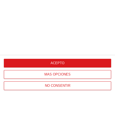
Proveedores Oficiales
ACEPTO
CONTACTO
MÁS OPCIONES
HORARIO OFICINAS RFFM
Lunes a viernes de 8:00 a 15:00 horas
NO CONSENTIR
HORARIO DE INICIO DE TEMPORADA
(SEPTIEMBRE Y OCTUBRE)
De lunes a viernes de 8:00 a 15:30 horas