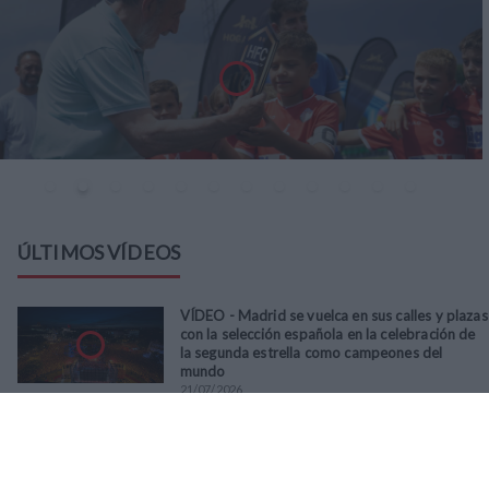
ÚLTIMOS VÍDEOS
VÍDEO - Madrid se vuelca en sus calles y plazas
con la selección española en la celebración de
la segunda estrella como campeones del
mundo
21
/
07
/
2026
VÍDEO - La RFFM acompaña a la UD Villalba en
el III Torneo Solidario Hogares con la diversión
y la solidaridad como principales
protagonistas