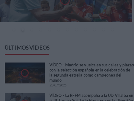
ÚLTIMOS VÍDEOS
VÍDEO - Madrid se vuelca en sus calles y plazas
con la selección española en la celebración de
la segunda estrella como campeones del
mundo
21
/
07
/
2026
VÍDEO - La RFFM acompaña a la UD Villalba en
el III Torneo Solidario Hogares con la diversión
y la solidaridad como principales
protagonistas
30
/
06
/
2026
VÍDEO - El Club Deportivo Goya se alza con el
triunfo en la final de la Copa Movember de