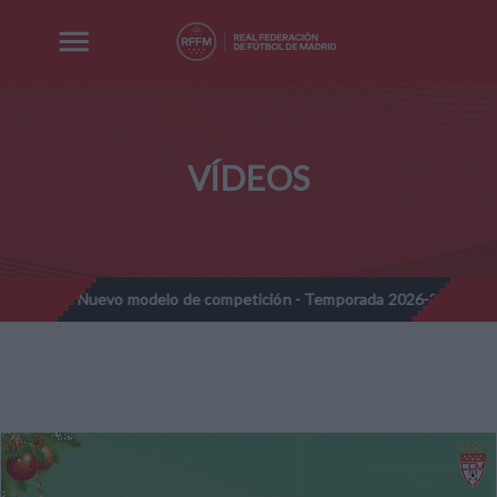
VÍDEOS
nes - Nuevo modelo de competición - Temporada 2026-2027
Not
//