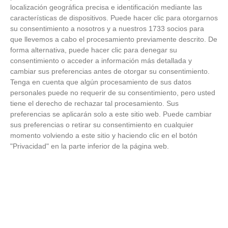
Temporada 2025-2026 (Alcobendas - Jueves,
localización geográfica precisa e identificación mediante las
18 junio 2026)
características de dispositivos. Puede hacer clic para otorgarnos
18
/
06
/
2026
su consentimiento a nosotros y a nuestros 1733 socios para
FOTOS - Entrega de medallas de la Fiesta de
que llevemos a cabo el procesamiento previamente descrito. De
los Debutantes 2025-2026 (Domingo, 14 de
forma alternativa, puede hacer clic para denegar su
junio)
consentimiento o acceder a información más detallada y
14
/
06
/
2026
cambiar sus preferencias antes de otorgar su consentimiento.
Tenga en cuenta que algún procesamiento de sus datos
FOTOS - Equipos participantes de 30 clubes en
personales puede no requerir de su consentimiento, pero usted
la primera edición de la Copa Rural RFFM
tiene el derecho de rechazar tal procesamiento. Sus
(Sábado, 13 junio 2026)
preferencias se aplicarán solo a este sitio web. Puede cambiar
13
/
06
/
2026
sus preferencias o retirar su consentimiento en cualquier
momento volviendo a este sitio y haciendo clic en el botón
FOTOS (Cotorruelo) - 35º Torneo de
"Privacidad" en la parte inferior de la página web.
Campeones de Fútbol 7 | Benjamines y
Prebenjamines | Entrega trofeos campeones
de liga y finales (Domingo, 7 junio)
07
/
06
/
2026