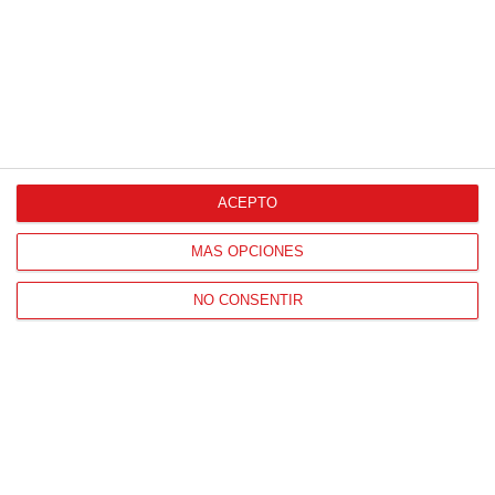
ACEPTO
CONTACTO
HORARIO OFICINAS RFFM
MÁS OPCIONES
Lunes a viernes de 8:00 a 15:00 horas
NO CONSENTIR
HORARIO DE INICIO DE TEMPORADA
(SEPTIEMBRE Y OCTUBRE)
De lunes a viernes de 8:00 a 15:30 horas
CONTACTO
Teléfono:
91 779 16 10