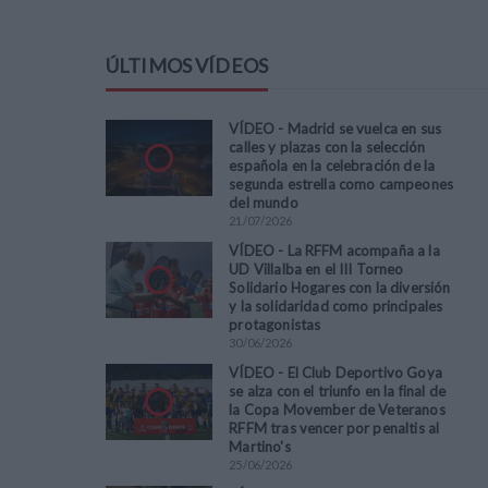
ÚLTIMOS VÍDEOS
VÍDEO - Madrid se vuelca en sus
calles y plazas con la selección
española en la celebración de la
segunda estrella como campeones
del mundo
21
/
07
/
2026
VÍDEO - La RFFM acompaña a la
UD Villalba en el III Torneo
Solidario Hogares con la diversión
y la solidaridad como principales
protagonistas
30
/
06
/
2026
VÍDEO - El Club Deportivo Goya
se alza con el triunfo en la final de
la Copa Movember de Veteranos
RFFM tras vencer por penaltis al
Martino's
25
/
06
/
2026