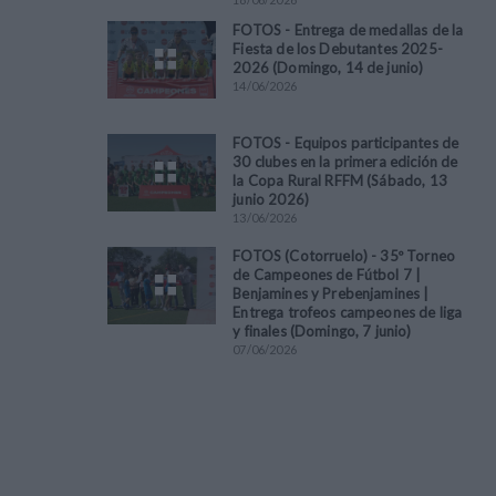
FOTOS - Entrega de medallas de la
Fiesta de los Debutantes 2025-
2026 (Domingo, 14 de junio)
14
/
06
/
2026
FOTOS - Equipos participantes de
30 clubes en la primera edición de
la Copa Rural RFFM (Sábado, 13
junio 2026)
13
/
06
/
2026
FOTOS (Cotorruelo) - 35º Torneo
de Campeones de Fútbol 7 |
Benjamines y Prebenjamines |
Entrega trofeos campeones de liga
y finales (Domingo, 7 junio)
07
/
06
/
2026