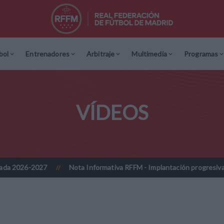
bol
Entrenadores
Arbitraje
Multimedia
Programas
VÍDEOS
2027
Nota Informativa RFFM - Implantación progresiva de la firma
//