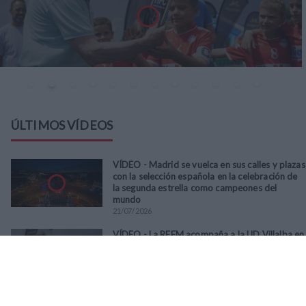
ÚLTIMOS VÍDEOS
VÍDEO - Madrid se vuelca en sus calles y plazas
con la selección española en la celebración de
la segunda estrella como campeones del
mundo
21
/
07
/
2026
VÍDEO - La RFFM acompaña a la UD Villalba en
el III Torneo Solidario Hogares con la diversión
y la solidaridad como principales
protagonistas
30
/
06
/
2026
VÍDEO - El Club Deportivo Goya se alza con el