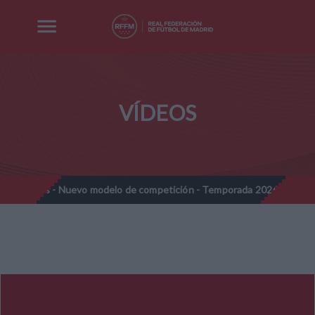
VÍDEOS
mines - Nuevo modelo de competición - Temporada 2026-2027
//