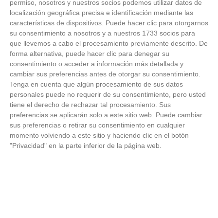
permiso, nosotros y nuestros socios podemos utilizar datos de
de Liga de Fútbol Sala y Fútbol 11 -
localización geográfica precisa e identificación mediante las
Temporada 2025-2026 (Alcobendas - Jueves,
características de dispositivos. Puede hacer clic para otorgarnos
18 junio 2026)
18
/
06
/
2026
su consentimiento a nosotros y a nuestros 1733 socios para
que llevemos a cabo el procesamiento previamente descrito. De
FOTOS - Entrega de medallas de la Fiesta de
forma alternativa, puede hacer clic para denegar su
los Debutantes 2025-2026 (Domingo, 14 de
consentimiento o acceder a información más detallada y
junio)
cambiar sus preferencias antes de otorgar su consentimiento.
14
/
06
/
2026
Tenga en cuenta que algún procesamiento de sus datos
personales puede no requerir de su consentimiento, pero usted
FOTOS - Equipos participantes de 30 clubes en
tiene el derecho de rechazar tal procesamiento. Sus
la primera edición de la Copa Rural RFFM
preferencias se aplicarán solo a este sitio web. Puede cambiar
(Sábado, 13 junio 2026)
13
/
06
/
2026
sus preferencias o retirar su consentimiento en cualquier
momento volviendo a este sitio y haciendo clic en el botón
"Privacidad" en la parte inferior de la página web.
FOTOS (Cotorruelo) - 35º Torneo de
Campeones de Fútbol 7 | Benjamines y
Prebenjamines | Entrega trofeos campeones
de liga y finales (Domingo, 7 junio)
07
/
06
/
2026