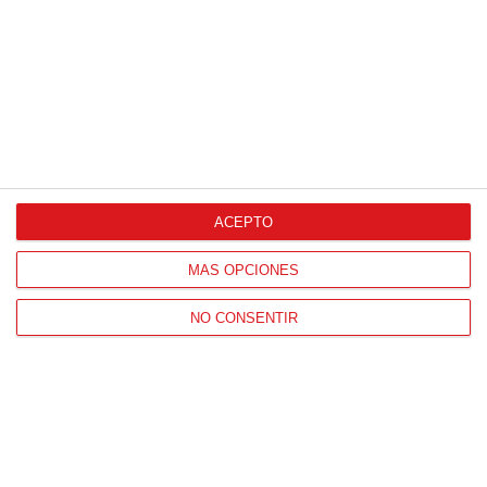
Proveedores Oficiales
ACEPTO
CONTACTO
MÁS OPCIONES
HORARIO OFICINAS RFFM
Lunes a viernes de 8:00 a 15:00 horas
NO CONSENTIR
HORARIO DE INICIO DE TEMPORADA
(SEPTIEMBRE Y OCTUBRE)
De lunes a viernes de 8:00 a 15:30 horas
CONTACTO