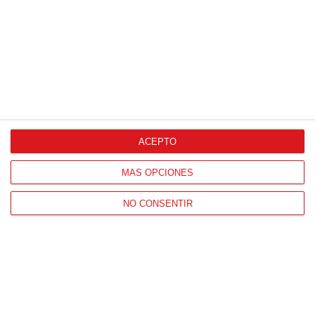
Proveedores Oficiales
ACEPTO
CONTACTO
MÁS OPCIONES
HORARIO OFICINAS RFFM
Lunes a viernes de 8:00 a 15:00 horas
NO CONSENTIR
HORARIO DE INICIO DE TEMPORADA
(SEPTIEMBRE Y OCTUBRE)
De lunes a viernes de 8:00 a 15:30 horas
CONTACTO