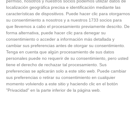
permiso, nosotros y nuestros socios podemos utilizar datos de
de Liga de Fútbol Sala y Fútbol 11 -
localización geográfica precisa e identificación mediante las
Temporada 2025-2026 (Alcobendas - Jueves,
características de dispositivos. Puede hacer clic para otorgarnos
18 junio 2026)
18
/
06
/
2026
su consentimiento a nosotros y a nuestros 1733 socios para
que llevemos a cabo el procesamiento previamente descrito. De
FOTOS - Entrega de medallas de la Fiesta de
forma alternativa, puede hacer clic para denegar su
los Debutantes 2025-2026 (Domingo, 14 de
consentimiento o acceder a información más detallada y
junio)
14
/
06
/
2026
cambiar sus preferencias antes de otorgar su consentimiento.
Tenga en cuenta que algún procesamiento de sus datos
personales puede no requerir de su consentimiento, pero usted
FOTOS - Equipos participantes de 30 clubes en
tiene el derecho de rechazar tal procesamiento. Sus
la primera edición de la Copa Rural RFFM
(Sábado, 13 junio 2026)
preferencias se aplicarán solo a este sitio web. Puede cambiar
13
/
06
/
2026
sus preferencias o retirar su consentimiento en cualquier
momento volviendo a este sitio y haciendo clic en el botón
"Privacidad" en la parte inferior de la página web.
FOTOS (Cotorruelo) - 35º Torneo de
Campeones de Fútbol 7 | Benjamines y
Prebenjamines | Entrega trofeos campeones
de liga y finales (Domingo, 7 junio)
07
/
06
/
2026