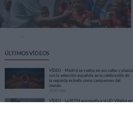
ÚLTIMOS VÍDEOS
VÍDEO - Madrid se vuelca en sus calles y plazas
con la selección española en la celebración de
la segunda estrella como campeones del
mundo
21
/
07
/
2026
VÍDEO - La RFFM acompaña a la UD Villalba en
el III Torneo Solidario Hogares con la diversión
y la solidaridad como principales
protagonistas
30
/
06
/
2026
VÍDEO - El Club Deportivo Goya se alza con el