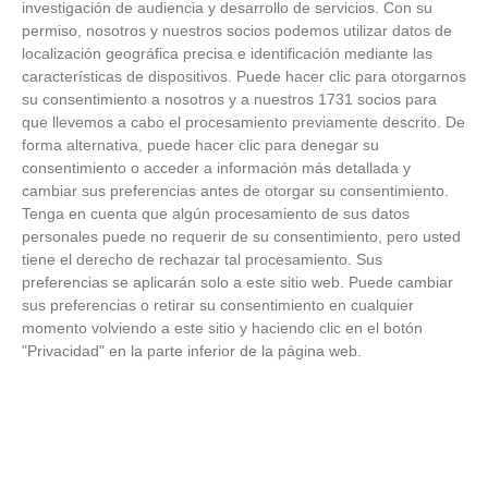
investigación de audiencia y desarrollo de servicios.
Con su
permiso, nosotros y nuestros socios podemos utilizar datos de
FOTOS RFFM - Entrega de Trofeos Campeones
localización geográfica precisa e identificación mediante las
de Liga de Fútbol Sala y Fútbol 11 -
características de dispositivos. Puede hacer clic para otorgarnos
Temporada 2025-2026 (Alcobendas - Jueves,
su consentimiento a nosotros y a nuestros 1731 socios para
18 junio 2026)
que llevemos a cabo el procesamiento previamente descrito. De
18
/
06
/
2026
forma alternativa, puede hacer clic para denegar su
FOTOS - Entrega de medallas de la Fiesta de
consentimiento o acceder a información más detallada y
los Debutantes 2025-2026 (Domingo, 14 de
cambiar sus preferencias antes de otorgar su consentimiento.
junio)
Tenga en cuenta que algún procesamiento de sus datos
14
/
06
/
2026
personales puede no requerir de su consentimiento, pero usted
tiene el derecho de rechazar tal procesamiento. Sus
FOTOS - Equipos participantes de 30 clubes en
preferencias se aplicarán solo a este sitio web. Puede cambiar
la primera edición de la Copa Rural RFFM
sus preferencias o retirar su consentimiento en cualquier
(Sábado, 13 junio 2026)
momento volviendo a este sitio y haciendo clic en el botón
13
/
06
/
2026
"Privacidad" en la parte inferior de la página web.
FOTOS (Cotorruelo) - 35º Torneo de
Campeones de Fútbol 7 | Benjamines y
Prebenjamines | Entrega trofeos campeones
de liga y finales (Domingo, 7 junio)
07
/
06
/
2026