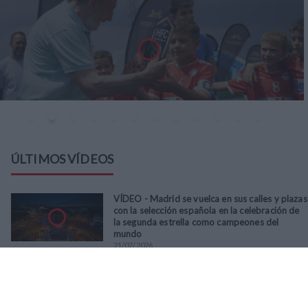
ÚLTIMOS VÍDEOS
VÍDEO - Madrid se vuelca en sus calles y plazas
con la selección española en la celebración de
la segunda estrella como campeones del
mundo
21
/
07
/
2026
VÍDEO - La RFFM acompaña a la UD Villalba en
el III Torneo Solidario Hogares con la diversión
y la solidaridad como principales
protagonistas