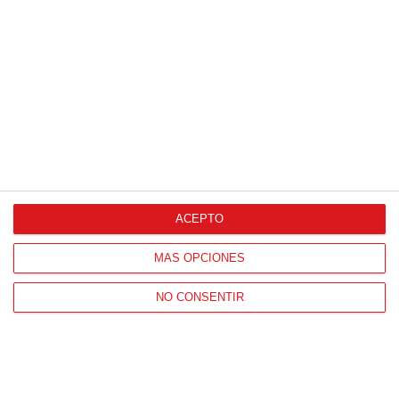
Proveedores Oficiales
ACEPTO
CONTACTO
MÁS OPCIONES
HORARIO OFICINAS RFFM
Lunes a viernes de 8:00 a 15:00 horas
NO CONSENTIR
HORARIO DE INICIO DE TEMPORADA
(SEPTIEMBRE Y OCTUBRE)
De lunes a viernes de 8:00 a 15:30 horas