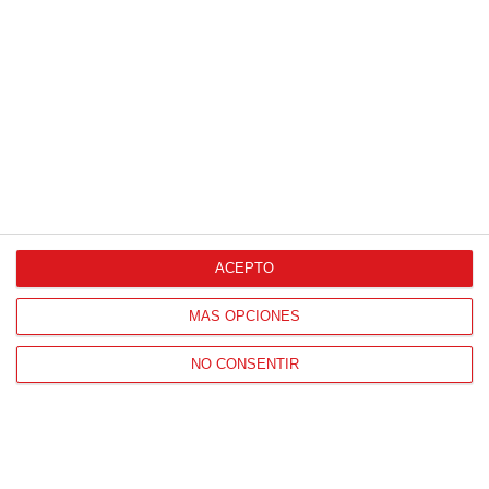
Proveedores Oficiales
ACEPTO
CONTACTO
MÁS OPCIONES
HORARIO OFICINAS RFFM
Lunes a viernes de 8:00 a 15:00 horas
NO CONSENTIR
HORARIO DE INICIO DE TEMPORADA
(SEPTIEMBRE Y OCTUBRE)
De lunes a viernes de 8:00 a 15:30 horas