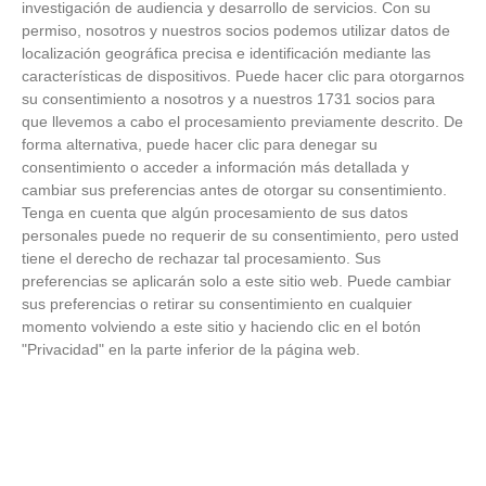
investigación de audiencia y desarrollo de servicios.
Con su
permiso, nosotros y nuestros socios podemos utilizar datos de
FOTOS RFFM - Entrega de Trofeos Campeones
localización geográfica precisa e identificación mediante las
de Liga de Fútbol Sala y Fútbol 11 -
características de dispositivos. Puede hacer clic para otorgarnos
Temporada 2025-2026 (Alcobendas - Jueves,
su consentimiento a nosotros y a nuestros 1731 socios para
18 junio 2026)
que llevemos a cabo el procesamiento previamente descrito. De
18
/
06
/
2026
forma alternativa, puede hacer clic para denegar su
FOTOS - Entrega de medallas de la Fiesta de
consentimiento o acceder a información más detallada y
los Debutantes 2025-2026 (Domingo, 14 de
cambiar sus preferencias antes de otorgar su consentimiento.
junio)
Tenga en cuenta que algún procesamiento de sus datos
14
/
06
/
2026
personales puede no requerir de su consentimiento, pero usted
tiene el derecho de rechazar tal procesamiento. Sus
FOTOS - Equipos participantes de 30 clubes en
preferencias se aplicarán solo a este sitio web. Puede cambiar
la primera edición de la Copa Rural RFFM
sus preferencias o retirar su consentimiento en cualquier
(Sábado, 13 junio 2026)
momento volviendo a este sitio y haciendo clic en el botón
13
/
06
/
2026
"Privacidad" en la parte inferior de la página web.
FOTOS (Cotorruelo) - 35º Torneo de
Campeones de Fútbol 7 | Benjamines y
Prebenjamines | Entrega trofeos campeones
de liga y finales (Domingo, 7 junio)
07
/
06
/
2026