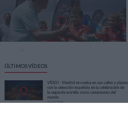
ÚLTIMOS VÍDEOS
VÍDEO - Madrid se vuelca en sus calles y plazas
con la selección española en la celebración de
la segunda estrella como campeones del
mundo
21
/
07
/
2026
VÍDEO - La RFFM acompaña a la UD Villalba en
el III Torneo Solidario Hogares con la diversión
y la solidaridad como principales
protagonistas