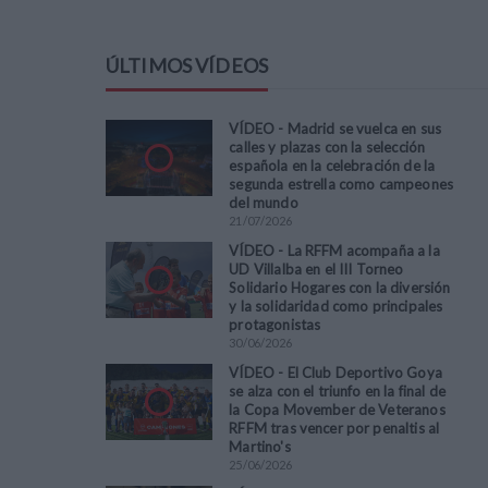
ÚLTIMOS VÍDEOS
VÍDEO - Madrid se vuelca en sus
calles y plazas con la selección
española en la celebración de la
segunda estrella como campeones
del mundo
21
/
07
/
2026
VÍDEO - La RFFM acompaña a la
UD Villalba en el III Torneo
Solidario Hogares con la diversión
y la solidaridad como principales
protagonistas
30
/
06
/
2026
VÍDEO - El Club Deportivo Goya
se alza con el triunfo en la final de
la Copa Movember de Veteranos
RFFM tras vencer por penaltis al
Martino's
25
/
06
/
2026