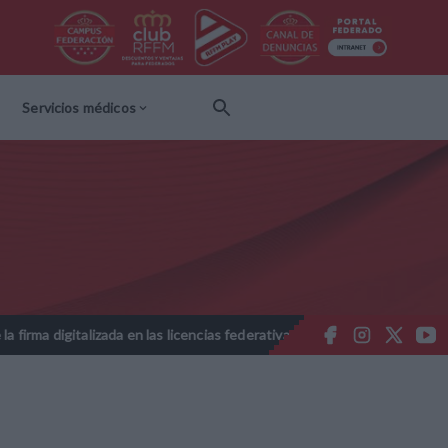
Servicios médicos
italizada en las licencias federativas - Temporada 2026-2027
Not
//