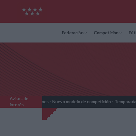
Federación
Competición
Fút
Avisos de
rebenjamines - Nuevo modelo de competición - Temporada 2026-202
interés