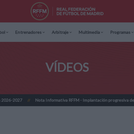
bol
Entrenadores
Arbitraje
Multimedia
Programas
VÍDEOS
7
Nota Informativa RFFM - Implantación progresiva de la firma dig
//