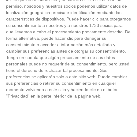
permiso, nosotros y nuestros socios podemos utilizar datos de
FOTOS RFFM - Entrega de Trofeos Campeones
localización geográfica precisa e identificación mediante las
de Liga de Fútbol Sala y Fútbol 11 -
características de dispositivos. Puede hacer clic para otorgarnos
Temporada 2025-2026 (Alcobendas - Jueves,
18 junio 2026)
su consentimiento a nosotros y a nuestros 1733 socios para
18
/
06
/
2026
que llevemos a cabo el procesamiento previamente descrito. De
forma alternativa, puede hacer clic para denegar su
FOTOS - Entrega de medallas de la Fiesta de
consentimiento o acceder a información más detallada y
los Debutantes 2025-2026 (Domingo, 14 de
junio)
cambiar sus preferencias antes de otorgar su consentimiento.
14
/
06
/
2026
Tenga en cuenta que algún procesamiento de sus datos
personales puede no requerir de su consentimiento, pero usted
tiene el derecho de rechazar tal procesamiento. Sus
FOTOS - Equipos participantes de 30 clubes en
la primera edición de la Copa Rural RFFM
preferencias se aplicarán solo a este sitio web. Puede cambiar
(Sábado, 13 junio 2026)
sus preferencias o retirar su consentimiento en cualquier
13
/
06
/
2026
momento volviendo a este sitio y haciendo clic en el botón
"Privacidad" en la parte inferior de la página web.
FOTOS (Cotorruelo) - 35º Torneo de
Campeones de Fútbol 7 | Benjamines y
Prebenjamines | Entrega trofeos campeones
de liga y finales (Domingo, 7 junio)
07
/
06
/
2026