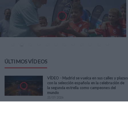
ÚLTIMOS VÍDEOS
VÍDEO - Madrid se vuelca en sus calles y plazas
con la selección española en la celebración de
la segunda estrella como campeones del
mundo
21
/
07
/
2026
VÍDEO - La RFFM acompaña a la UD Villalba en
el III Torneo Solidario Hogares con la diversión
y la solidaridad como principales
protagonistas
30
/
06
/
2026