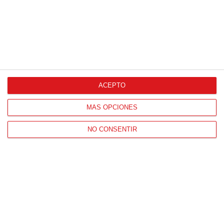
ACEPTO
CONTACTO
HORARIO OFICINAS RFFM
MÁS OPCIONES
Lunes a viernes de 8:00 a 15:00 horas
NO CONSENTIR
HORARIO DE INICIO DE TEMPORADA
(SEPTIEMBRE Y OCTUBRE)
De lunes a viernes de 8:00 a 15:30 horas
CONTACTO
Teléfono:
91 779 16 10