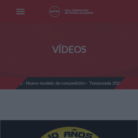
VÍDEOS
mines - Nuevo modelo de competición - Temporada 2026-2027
//