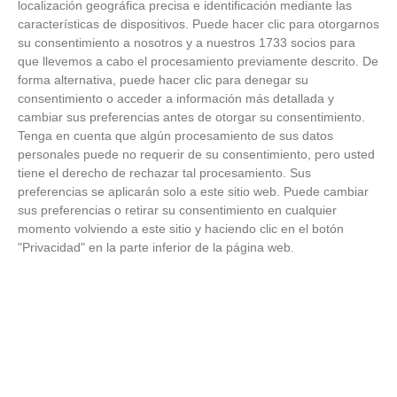
localización geográfica precisa e identificación mediante las
18 junio 2026)
18
/
06
/
2026
características de dispositivos. Puede hacer clic para otorgarnos
su consentimiento a nosotros y a nuestros 1733 socios para
FOTOS - Entrega de medallas de la Fiesta de
que llevemos a cabo el procesamiento previamente descrito. De
los Debutantes 2025-2026 (Domingo, 14 de
forma alternativa, puede hacer clic para denegar su
junio)
consentimiento o acceder a información más detallada y
14
/
06
/
2026
cambiar sus preferencias antes de otorgar su consentimiento.
Tenga en cuenta que algún procesamiento de sus datos
FOTOS - Equipos participantes de 30 clubes en
personales puede no requerir de su consentimiento, pero usted
la primera edición de la Copa Rural RFFM
tiene el derecho de rechazar tal procesamiento. Sus
(Sábado, 13 junio 2026)
13
/
06
/
2026
preferencias se aplicarán solo a este sitio web. Puede cambiar
sus preferencias o retirar su consentimiento en cualquier
momento volviendo a este sitio y haciendo clic en el botón
FOTOS (Cotorruelo) - 35º Torneo de
"Privacidad" en la parte inferior de la página web.
Campeones de Fútbol 7 | Benjamines y
Prebenjamines | Entrega trofeos campeones
de liga y finales (Domingo, 7 junio)
07
/
06
/
2026