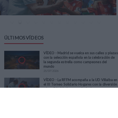
ÚLTIMOS VÍDEOS
VÍDEO - Madrid se vuelca en sus calles y plazas
con la selección española en la celebración de
la segunda estrella como campeones del
mundo
21
/
07
/
2026
VÍDEO - La RFFM acompaña a la UD Villalba en
el III Torneo Solidario Hogares con la diversión
y la solidaridad como principales
protagonistas
30
/
06
/
2026
VÍDEO - El Club Deportivo Goya se alza con el
triunfo en la final de la Copa Movember de
Veteranos RFFM tras vencer por penaltis al