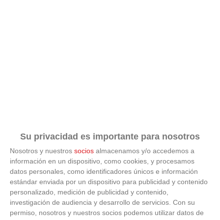
Su privacidad es importante para nosotros
Nosotros y nuestros
socios
almacenamos y/o accedemos a
información en un dispositivo, como cookies, y procesamos
ÚLTIMAS GALERÍAS
datos personales, como identificadores únicos e información
estándar enviada por un dispositivo para publicidad y contenido
personalizado, medición de publicidad y contenido,
FOTOS RFFM - Entrega de Trofeos Campeones
investigación de audiencia y desarrollo de servicios.
Con su
de Liga de Fútbol Sala y Fútbol 11 -
permiso, nosotros y nuestros socios podemos utilizar datos de
Temporada 2025-2026 (Alcobendas - Jueves,