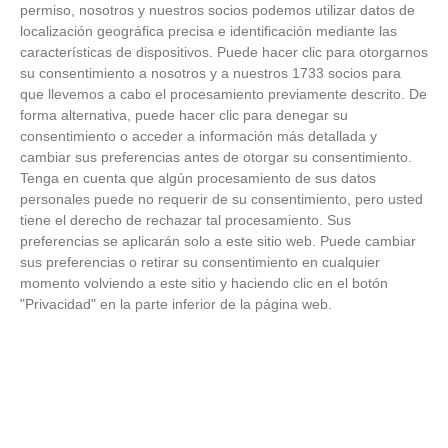
FOTOS RFFM - Entrega de Trofeos Campeones
permiso, nosotros y nuestros socios podemos utilizar datos de
de Liga de Fútbol Sala y Fútbol 11 -
localización geográfica precisa e identificación mediante las
Temporada 2025-2026 (Alcobendas - Jueves,
características de dispositivos. Puede hacer clic para otorgarnos
18 junio 2026)
su consentimiento a nosotros y a nuestros 1733 socios para
18
/
06
/
2026
que llevemos a cabo el procesamiento previamente descrito. De
FOTOS - Entrega de medallas de la Fiesta de
forma alternativa, puede hacer clic para denegar su
los Debutantes 2025-2026 (Domingo, 14 de
consentimiento o acceder a información más detallada y
junio)
cambiar sus preferencias antes de otorgar su consentimiento.
14
/
06
/
2026
Tenga en cuenta que algún procesamiento de sus datos
personales puede no requerir de su consentimiento, pero usted
FOTOS - Equipos participantes de 30 clubes en
tiene el derecho de rechazar tal procesamiento. Sus
la primera edición de la Copa Rural RFFM
preferencias se aplicarán solo a este sitio web. Puede cambiar
(Sábado, 13 junio 2026)
sus preferencias o retirar su consentimiento en cualquier
13
/
06
/
2026
momento volviendo a este sitio y haciendo clic en el botón
"Privacidad" en la parte inferior de la página web.
FOTOS (Cotorruelo) - 35º Torneo de
Campeones de Fútbol 7 | Benjamines y
Prebenjamines | Entrega trofeos campeones
de liga y finales (Domingo, 7 junio)
07
/
06
/
2026