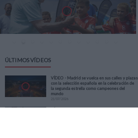
ÚLTIMOS VÍDEOS
VÍDEO - Madrid se vuelca en sus calles y plazas
con la selección española en la celebración de
la segunda estrella como campeones del
mundo
21
/
07
/
2026
VÍDEO - La RFFM acompaña a la UD Villalba en
el III Torneo Solidario Hogares con la diversión
y la solidaridad como principales
protagonistas
30
/
06
/
2026