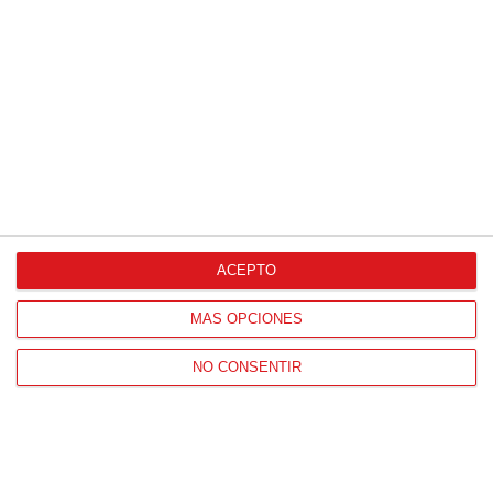
Proveedores Oficiales
ACEPTO
CONTACTO
MÁS OPCIONES
HORARIO OFICINAS RFFM
Lunes a viernes de 8:00 a 15:00 horas
NO CONSENTIR
HORARIO DE INICIO DE TEMPORADA
(SEPTIEMBRE Y OCTUBRE)
De lunes a viernes de 8:00 a 15:30 horas