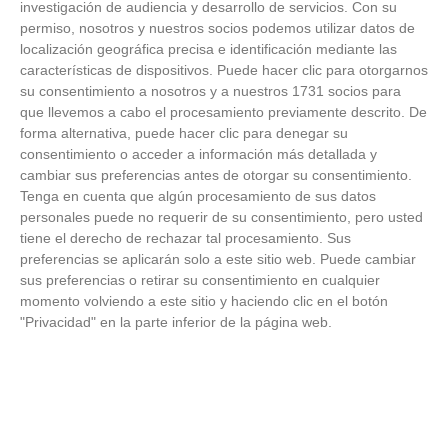
investigación de audiencia y desarrollo de servicios.
Con su
permiso, nosotros y nuestros socios podemos utilizar datos de
FOTOS RFFM - Entrega de Trofeos Campeones
localización geográfica precisa e identificación mediante las
de Liga de Fútbol Sala y Fútbol 11 -
características de dispositivos. Puede hacer clic para otorgarnos
Temporada 2025-2026 (Alcobendas - Jueves,
su consentimiento a nosotros y a nuestros 1731 socios para
18 junio 2026)
que llevemos a cabo el procesamiento previamente descrito. De
18
/
06
/
2026
forma alternativa, puede hacer clic para denegar su
FOTOS - Entrega de medallas de la Fiesta de
consentimiento o acceder a información más detallada y
los Debutantes 2025-2026 (Domingo, 14 de
cambiar sus preferencias antes de otorgar su consentimiento.
junio)
Tenga en cuenta que algún procesamiento de sus datos
14
/
06
/
2026
personales puede no requerir de su consentimiento, pero usted
tiene el derecho de rechazar tal procesamiento. Sus
FOTOS - Equipos participantes de 30 clubes en
preferencias se aplicarán solo a este sitio web. Puede cambiar
la primera edición de la Copa Rural RFFM
sus preferencias o retirar su consentimiento en cualquier
(Sábado, 13 junio 2026)
momento volviendo a este sitio y haciendo clic en el botón
13
/
06
/
2026
"Privacidad" en la parte inferior de la página web.
FOTOS (Cotorruelo) - 35º Torneo de
Campeones de Fútbol 7 | Benjamines y
Prebenjamines | Entrega trofeos campeones
de liga y finales (Domingo, 7 junio)
07
/
06
/
2026