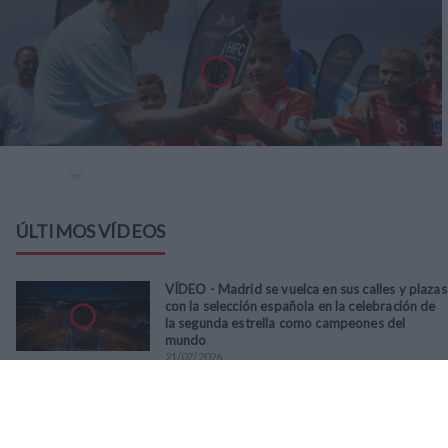
ÚLTIMOS VÍDEOS
VÍDEO - Madrid se vuelca en sus calles y plazas
con la selección española en la celebración de
la segunda estrella como campeones del
mundo
21
/
07
/
2026
VÍDEO - La RFFM acompaña a la UD Villalba en
el III Torneo Solidario Hogares con la diversión
y la solidaridad como principales
protagonistas