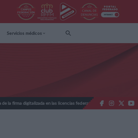
Servicios médicos
digitalizada en las licencias federativas - Temporada 2026-2027
//