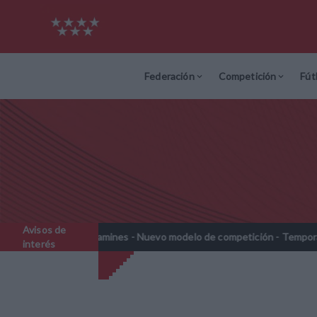
Federación
Competición
Fút
Avisos de
Prebenjamines - Nuevo modelo de competición - Temporada 2026-2
interés