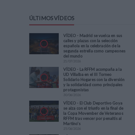
ÚLTIMOS VÍDEOS
VÍDEO - Madrid se vuelca en sus
calles y plazas con la selección
española en la celebración de la
segunda estrella como campeones
del mundo
21
/
07
/
2026
VÍDEO - La RFFM acompaña a la
UD Villalba en el III Torneo
Solidario Hogares con la diversión
y la solidaridad como principales
protagonistas
30
/
06
/
2026
VÍDEO - El Club Deportivo Goya
se alza con el triunfo en la final de
la Copa Movember de Veteranos
RFFM tras vencer por penaltis al
Martino's
25
/
06
/
2026