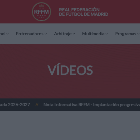
bol
Entrenadores
Arbitraje
Multimedia
Programas
VÍDEOS
027
Nota Informativa RFFM - Implantación progresiva de la firma 
//