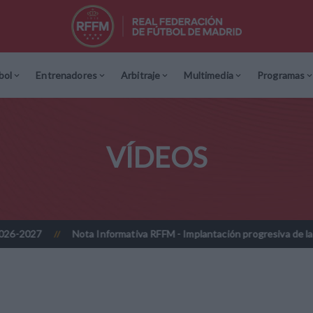
bol
Entrenadores
Arbitraje
Multimedia
Programas
VÍDEOS
Nota Informativa RFFM - Implantación progresiva de la firma digi
//