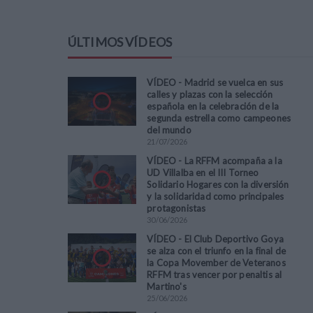
ÚLTIMOS VÍDEOS
VÍDEO - Madrid se vuelca en sus
calles y plazas con la selección
española en la celebración de la
segunda estrella como campeones
del mundo
21
/
07
/
2026
VÍDEO - La RFFM acompaña a la
UD Villalba en el III Torneo
Solidario Hogares con la diversión
y la solidaridad como principales
protagonistas
30
/
06
/
2026
VÍDEO - El Club Deportivo Goya
se alza con el triunfo en la final de
la Copa Movember de Veteranos
RFFM tras vencer por penaltis al
Martino's
25
/
06
/
2026