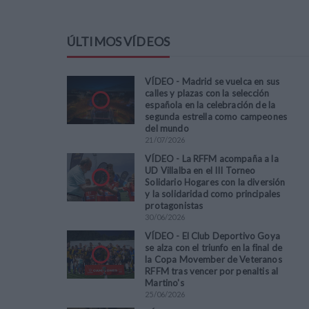
ÚLTIMOS VÍDEOS
VÍDEO - Madrid se vuelca en sus
calles y plazas con la selección
española en la celebración de la
segunda estrella como campeones
del mundo
21
/
07
/
2026
VÍDEO - La RFFM acompaña a la
UD Villalba en el III Torneo
Solidario Hogares con la diversión
y la solidaridad como principales
protagonistas
30
/
06
/
2026
VÍDEO - El Club Deportivo Goya
se alza con el triunfo en la final de
la Copa Movember de Veteranos
RFFM tras vencer por penaltis al
Martino's
25
/
06
/
2026