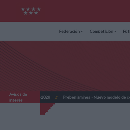
Federación
Competición
Fút
Avisos de
027 y 2027-2028
Prebenjamines - Nuevo modelo de competición
//
interés