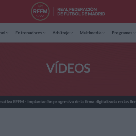
bol
Entrenadores
Arbitraje
Multimedia
Programas
VÍDEOS
- Implantación progresiva de la firma digitalizada en las licencias fe