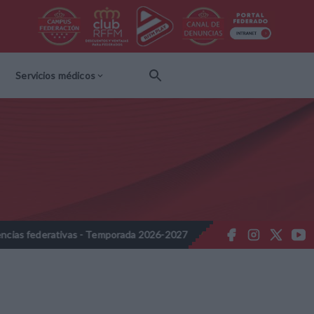
Servicios médicos
derativas - Temporada 2026-2027
Nota Informativa RFFM - Propues
//