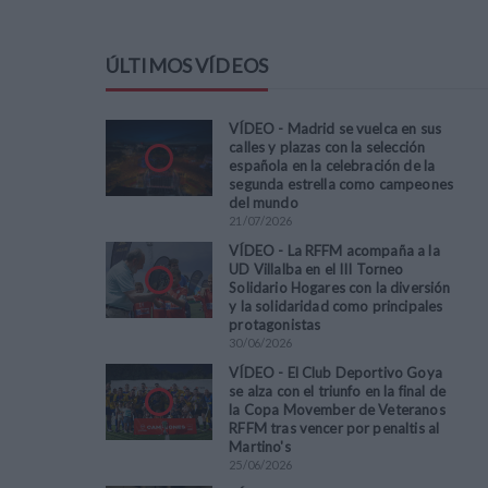
ÚLTIMOS VÍDEOS
VÍDEO - Madrid se vuelca en sus
calles y plazas con la selección
española en la celebración de la
segunda estrella como campeones
del mundo
21
/
07
/
2026
VÍDEO - La RFFM acompaña a la
UD Villalba en el III Torneo
Solidario Hogares con la diversión
y la solidaridad como principales
protagonistas
30
/
06
/
2026
VÍDEO - El Club Deportivo Goya
se alza con el triunfo en la final de
la Copa Movember de Veteranos
RFFM tras vencer por penaltis al
Martino's
25
/
06
/
2026