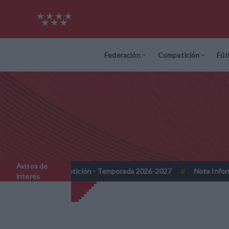
Federación
Competición
Fút
Avisos de
o de competición - Temporada 2026-2027
Nota Informativa RFFM 
//
interés