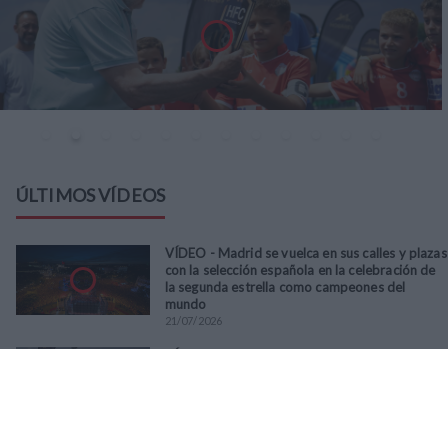
ÚLTIMOS VÍDEOS
VÍDEO - Madrid se vuelca en sus calles y plazas
con la selección española en la celebración de
la segunda estrella como campeones del
mundo
21
/
07
/
2026
VÍDEO - La RFFM acompaña a la UD Villalba en
el III Torneo Solidario Hogares con la diversión
y la solidaridad como principales
protagonistas
30
/
06
/
2026