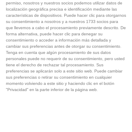
FOTOS RFFM - Entrega de Trofeos Campeones
permiso, nosotros y nuestros socios podemos utilizar datos de
de Liga de Fútbol Sala y Fútbol 11 -
localización geográfica precisa e identificación mediante las
Temporada 2025-2026 (Alcobendas - Jueves,
características de dispositivos. Puede hacer clic para otorgarnos
18 junio 2026)
su consentimiento a nosotros y a nuestros 1733 socios para
18
/
06
/
2026
que llevemos a cabo el procesamiento previamente descrito. De
FOTOS - Entrega de medallas de la Fiesta de
forma alternativa, puede hacer clic para denegar su
los Debutantes 2025-2026 (Domingo, 14 de
consentimiento o acceder a información más detallada y
junio)
cambiar sus preferencias antes de otorgar su consentimiento.
14
/
06
/
2026
Tenga en cuenta que algún procesamiento de sus datos
personales puede no requerir de su consentimiento, pero usted
FOTOS - Equipos participantes de 30 clubes en
tiene el derecho de rechazar tal procesamiento. Sus
la primera edición de la Copa Rural RFFM
preferencias se aplicarán solo a este sitio web. Puede cambiar
(Sábado, 13 junio 2026)
sus preferencias o retirar su consentimiento en cualquier
13
/
06
/
2026
momento volviendo a este sitio y haciendo clic en el botón
"Privacidad" en la parte inferior de la página web.
FOTOS (Cotorruelo) - 35º Torneo de
Campeones de Fútbol 7 | Benjamines y
Prebenjamines | Entrega trofeos campeones
de liga y finales (Domingo, 7 junio)
07
/
06
/
2026