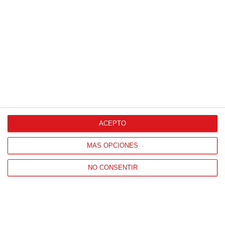
Proveedores Oficiales
ACEPTO
CONTACTO
MÁS OPCIONES
HORARIO OFICINAS RFFM
Lunes a viernes de 8:00 a 15:00 horas
NO CONSENTIR
HORARIO DE INICIO DE TEMPORADA
(SEPTIEMBRE Y OCTUBRE)
De lunes a viernes de 8:00 a 15:30 horas