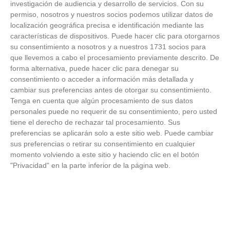
investigación de audiencia y desarrollo de servicios.
Con su
permiso, nosotros y nuestros socios podemos utilizar datos de
FOTOS RFFM - Entrega de Trofeos Campeones
localización geográfica precisa e identificación mediante las
de Liga de Fútbol Sala y Fútbol 11 -
características de dispositivos. Puede hacer clic para otorgarnos
Temporada 2025-2026 (Alcobendas - Jueves,
su consentimiento a nosotros y a nuestros 1731 socios para
18 junio 2026)
que llevemos a cabo el procesamiento previamente descrito. De
18
/
06
/
2026
forma alternativa, puede hacer clic para denegar su
FOTOS - Entrega de medallas de la Fiesta de
consentimiento o acceder a información más detallada y
los Debutantes 2025-2026 (Domingo, 14 de
cambiar sus preferencias antes de otorgar su consentimiento.
junio)
Tenga en cuenta que algún procesamiento de sus datos
14
/
06
/
2026
personales puede no requerir de su consentimiento, pero usted
tiene el derecho de rechazar tal procesamiento. Sus
FOTOS - Equipos participantes de 30 clubes en
preferencias se aplicarán solo a este sitio web. Puede cambiar
la primera edición de la Copa Rural RFFM
sus preferencias o retirar su consentimiento en cualquier
(Sábado, 13 junio 2026)
momento volviendo a este sitio y haciendo clic en el botón
13
/
06
/
2026
"Privacidad" en la parte inferior de la página web.
FOTOS (Cotorruelo) - 35º Torneo de
Campeones de Fútbol 7 | Benjamines y
Prebenjamines | Entrega trofeos campeones
de liga y finales (Domingo, 7 junio)
07
/
06
/
2026