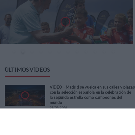
ÚLTIMOS VÍDEOS
VÍDEO - Madrid se vuelca en sus calles y plazas
con la selección española en la celebración de
la segunda estrella como campeones del
mundo
21
/
07
/
2026
VÍDEO - La RFFM acompaña a la UD Villalba en
el III Torneo Solidario Hogares con la diversión
y la solidaridad como principales
protagonistas