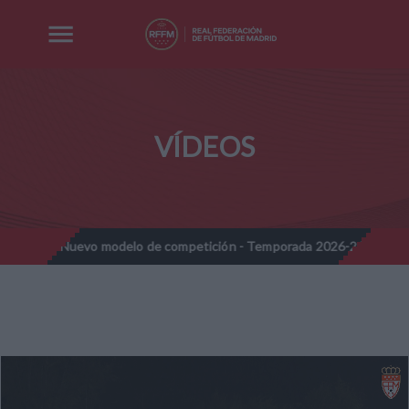
VÍDEOS
es - Nuevo modelo de competición - Temporada 2026-2027
Nota
//