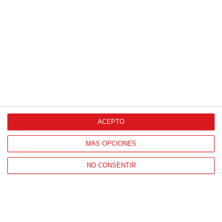
Proveedores Oficiales
ACEPTO
CONTACTO
MÁS OPCIONES
HORARIO OFICINAS RFFM
Lunes a viernes de 8:00 a 15:00 horas
NO CONSENTIR
HORARIO DE INICIO DE TEMPORADA
(SEPTIEMBRE Y OCTUBRE)
De lunes a viernes de 8:00 a 15:30 horas