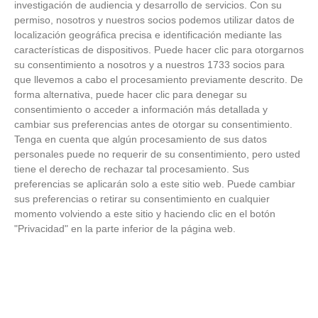
investigación de audiencia y desarrollo de servicios.
Con su
permiso, nosotros y nuestros socios podemos utilizar datos de
FOTOS RFFM - Entrega de Trofeos Campeones
localización geográfica precisa e identificación mediante las
de Liga de Fútbol Sala y Fútbol 11 -
características de dispositivos. Puede hacer clic para otorgarnos
Temporada 2025-2026 (Alcobendas - Jueves,
su consentimiento a nosotros y a nuestros 1733 socios para
18 junio 2026)
que llevemos a cabo el procesamiento previamente descrito. De
18
/
06
/
2026
forma alternativa, puede hacer clic para denegar su
FOTOS - Entrega de medallas de la Fiesta de
consentimiento o acceder a información más detallada y
los Debutantes 2025-2026 (Domingo, 14 de
cambiar sus preferencias antes de otorgar su consentimiento.
junio)
Tenga en cuenta que algún procesamiento de sus datos
14
/
06
/
2026
personales puede no requerir de su consentimiento, pero usted
tiene el derecho de rechazar tal procesamiento. Sus
FOTOS - Equipos participantes de 30 clubes en
preferencias se aplicarán solo a este sitio web. Puede cambiar
la primera edición de la Copa Rural RFFM
sus preferencias o retirar su consentimiento en cualquier
(Sábado, 13 junio 2026)
momento volviendo a este sitio y haciendo clic en el botón
13
/
06
/
2026
"Privacidad" en la parte inferior de la página web.
FOTOS (Cotorruelo) - 35º Torneo de
Campeones de Fútbol 7 | Benjamines y
Prebenjamines | Entrega trofeos campeones
de liga y finales (Domingo, 7 junio)
07
/
06
/
2026