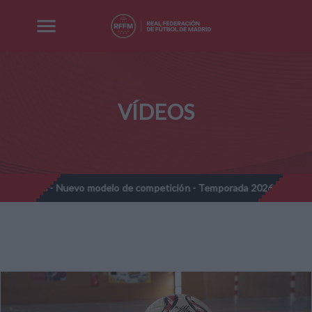
VÍDEOS
mines - Nuevo modelo de competición - Temporada 2026-2027
N
//