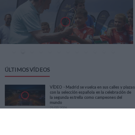
ÚLTIMOS VÍDEOS
VÍDEO - Madrid se vuelca en sus calles y plazas
con la selección española en la celebración de
la segunda estrella como campeones del
mundo
21
/
07
/
2026
VÍDEO - La RFFM acompaña a la UD Villalba en
el III Torneo Solidario Hogares con la diversión
y la solidaridad como principales
protagonistas