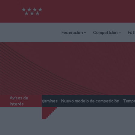
Federación
Competición
Fút
Avisos de
Prebenjamines - Nuevo modelo de competición - Temporada 2026-202
interés