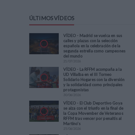
ÚLTIMOS VÍDEOS
VÍDEO - Madrid se vuelca en sus
calles y plazas con la selección
española en la celebración de la
segunda estrella como campeones
del mundo
21
/
07
/
2026
VÍDEO - La RFFM acompaña a la
UD Villalba en el III Torneo
Solidario Hogares con la diversión
y la solidaridad como principales
protagonistas
30
/
06
/
2026
VÍDEO - El Club Deportivo Goya
se alza con el triunfo en la final de
la Copa Movember de Veteranos
RFFM tras vencer por penaltis al
Martino's
25
/
06
/
2026