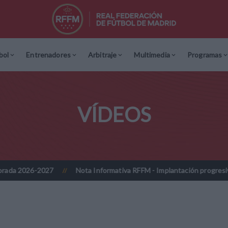
bol
Entrenadores
Arbitraje
Multimedia
Programas
VÍDEOS
7
Nota Informativa RFFM - Implantación progresiva de la firma di
//