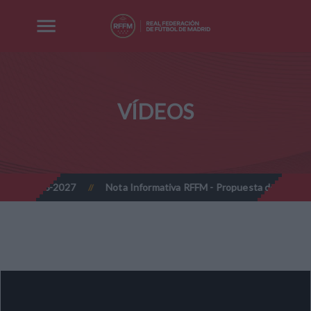
VÍDEOS
da 2026-2027
Nota Informativa RFFM - Propuesta de Actualización
//