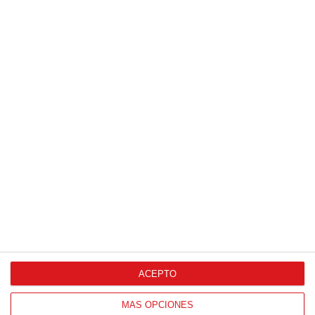
Patrocinador Digital de Talento
Agencia de Publicidad
Proveedores Oficiales
ACEPTO
CONTACTO
MÁS OPCIONES