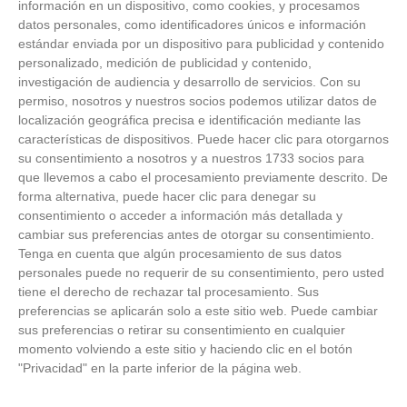
información en un dispositivo, como cookies, y procesamos
datos personales, como identificadores únicos e información
estándar enviada por un dispositivo para publicidad y contenido
personalizado, medición de publicidad y contenido,
investigación de audiencia y desarrollo de servicios.
Con su
permiso, nosotros y nuestros socios podemos utilizar datos de
localización geográfica precisa e identificación mediante las
características de dispositivos. Puede hacer clic para otorgarnos
ÚLTIMAS GALERÍAS
su consentimiento a nosotros y a nuestros 1733 socios para
que llevemos a cabo el procesamiento previamente descrito. De
FOTOS RFFM - Entrega de Trofeos Campeones
forma alternativa, puede hacer clic para denegar su
de Liga de Fútbol Sala y Fútbol 11 -
consentimiento o acceder a información más detallada y
Temporada 2025-2026 (Alcobendas - Jueves,
cambiar sus preferencias antes de otorgar su consentimiento.
18 junio 2026)
Tenga en cuenta que algún procesamiento de sus datos
18
/
06
/
2026
personales puede no requerir de su consentimiento, pero usted
FOTOS - Entrega de medallas de la Fiesta de
tiene el derecho de rechazar tal procesamiento. Sus
los Debutantes 2025-2026 (Domingo, 14 de
preferencias se aplicarán solo a este sitio web. Puede cambiar
junio)
sus preferencias o retirar su consentimiento en cualquier
14
/
06
/
2026
momento volviendo a este sitio y haciendo clic en el botón
"Privacidad" en la parte inferior de la página web.
FOTOS - Equipos participantes de 30 clubes en
la primera edición de la Copa Rural RFFM