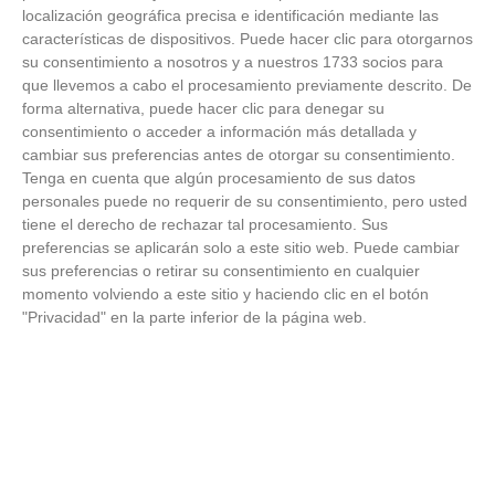
Temporada 2025-2026 (Alcobendas - Jueves,
localización geográfica precisa e identificación mediante las
18 junio 2026)
características de dispositivos. Puede hacer clic para otorgarnos
18
/
06
/
2026
su consentimiento a nosotros y a nuestros 1733 socios para
FOTOS - Entrega de medallas de la Fiesta de
que llevemos a cabo el procesamiento previamente descrito. De
los Debutantes 2025-2026 (Domingo, 14 de
forma alternativa, puede hacer clic para denegar su
junio)
consentimiento o acceder a información más detallada y
14
/
06
/
2026
cambiar sus preferencias antes de otorgar su consentimiento.
Tenga en cuenta que algún procesamiento de sus datos
FOTOS - Equipos participantes de 30 clubes en
personales puede no requerir de su consentimiento, pero usted
la primera edición de la Copa Rural RFFM
tiene el derecho de rechazar tal procesamiento. Sus
(Sábado, 13 junio 2026)
preferencias se aplicarán solo a este sitio web. Puede cambiar
13
/
06
/
2026
sus preferencias o retirar su consentimiento en cualquier
momento volviendo a este sitio y haciendo clic en el botón
FOTOS (Cotorruelo) - 35º Torneo de
"Privacidad" en la parte inferior de la página web.
Campeones de Fútbol 7 | Benjamines y
Prebenjamines | Entrega trofeos campeones
de liga y finales (Domingo, 7 junio)
07
/
06
/
2026