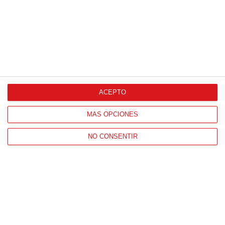
ACEPTO
CONTACTO
HORARIO OFICINAS RFFM
MÁS OPCIONES
Lunes a viernes de 8:00 a 15:00 horas
NO CONSENTIR
HORARIO DE INICIO DE TEMPORADA
(SEPTIEMBRE Y OCTUBRE)
De lunes a viernes de 8:00 a 15:30 horas
CONTACTO
Teléfono:
91 779 16 10