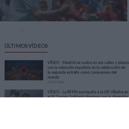
ÚLTIMOS VÍDEOS
VÍDEO - Madrid se vuelca en sus calles y plazas
con la selección española en la celebración de
la segunda estrella como campeones del
mundo
21
/
07
/
2026
VÍDEO - La RFFM acompaña a la UD Villalba en
el III Torneo Solidario Hogares con la diversión
y la solidaridad como principales
protagonistas
30
/
06
/
2026
VÍDEO - El Club Deportivo Goya se alza con el
triunfo en la final de la Copa Movember de