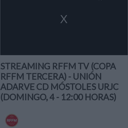
a
modal
window.
STREAMING RFFM TV (COPA
RFFM TERCERA) - UNIÓN
ADARVE CD MÓSTOLES URJC
(DOMINGO, 4 - 12:00 HORAS)