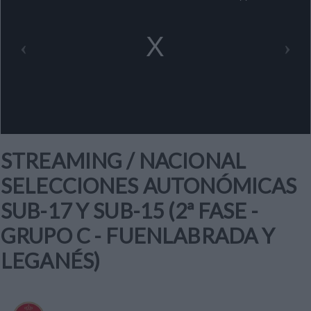
a
modal
window.
STREAMING / NACIONAL
SELECCIONES AUTONÓMICAS
SUB-17 Y SUB-15 (2ª FASE -
GRUPO C - FUENLABRADA Y
LEGANÉS)