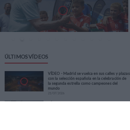
ÚLTIMOS VÍDEOS
VÍDEO - Madrid se vuelca en sus calles y plazas
con la selección española en la celebración de
la segunda estrella como campeones del
mundo
21
/
07
/
2026
VÍDEO - La RFFM acompaña a la UD Villalba en
el III Torneo Solidario Hogares con la diversión
y la solidaridad como principales
protagonistas
30
/
06
/
2026