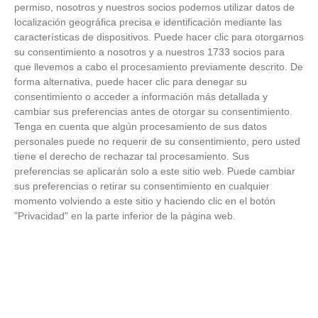
FOTOS RFFM - Entrega de Trofeos Campeones
permiso, nosotros y nuestros socios podemos utilizar datos de
de Liga de Fútbol Sala y Fútbol 11 -
localización geográfica precisa e identificación mediante las
Temporada 2025-2026 (Alcobendas - Jueves,
características de dispositivos. Puede hacer clic para otorgarnos
18 junio 2026)
su consentimiento a nosotros y a nuestros 1733 socios para
18
/
06
/
2026
que llevemos a cabo el procesamiento previamente descrito. De
FOTOS - Entrega de medallas de la Fiesta de
forma alternativa, puede hacer clic para denegar su
los Debutantes 2025-2026 (Domingo, 14 de
consentimiento o acceder a información más detallada y
junio)
cambiar sus preferencias antes de otorgar su consentimiento.
14
/
06
/
2026
Tenga en cuenta que algún procesamiento de sus datos
personales puede no requerir de su consentimiento, pero usted
FOTOS - Equipos participantes de 30 clubes en
tiene el derecho de rechazar tal procesamiento. Sus
la primera edición de la Copa Rural RFFM
preferencias se aplicarán solo a este sitio web. Puede cambiar
(Sábado, 13 junio 2026)
sus preferencias o retirar su consentimiento en cualquier
13
/
06
/
2026
momento volviendo a este sitio y haciendo clic en el botón
"Privacidad" en la parte inferior de la página web.
FOTOS (Cotorruelo) - 35º Torneo de
Campeones de Fútbol 7 | Benjamines y
Prebenjamines | Entrega trofeos campeones
de liga y finales (Domingo, 7 junio)
07
/
06
/
2026