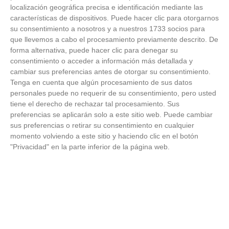
Temporada 2025-2026 (Alcobendas - Jueves,
localización geográfica precisa e identificación mediante las
18 junio 2026)
características de dispositivos. Puede hacer clic para otorgarnos
18
/
06
/
2026
su consentimiento a nosotros y a nuestros 1733 socios para
FOTOS - Entrega de medallas de la Fiesta de
que llevemos a cabo el procesamiento previamente descrito. De
los Debutantes 2025-2026 (Domingo, 14 de
forma alternativa, puede hacer clic para denegar su
junio)
consentimiento o acceder a información más detallada y
14
/
06
/
2026
cambiar sus preferencias antes de otorgar su consentimiento.
Tenga en cuenta que algún procesamiento de sus datos
FOTOS - Equipos participantes de 30 clubes en
personales puede no requerir de su consentimiento, pero usted
la primera edición de la Copa Rural RFFM
tiene el derecho de rechazar tal procesamiento. Sus
(Sábado, 13 junio 2026)
preferencias se aplicarán solo a este sitio web. Puede cambiar
13
/
06
/
2026
sus preferencias o retirar su consentimiento en cualquier
momento volviendo a este sitio y haciendo clic en el botón
FOTOS (Cotorruelo) - 35º Torneo de
"Privacidad" en la parte inferior de la página web.
Campeones de Fútbol 7 | Benjamines y
Prebenjamines | Entrega trofeos campeones
de liga y finales (Domingo, 7 junio)
07
/
06
/
2026