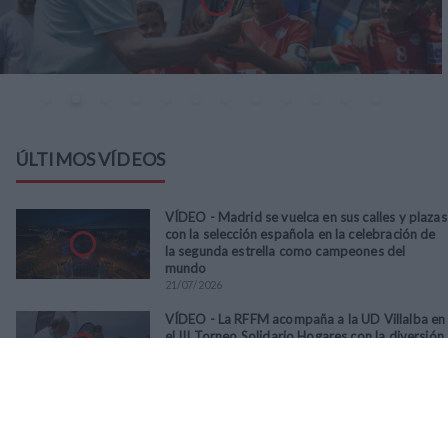
ÚLTIMOS VÍDEOS
VÍDEO - Madrid se vuelca en sus calles y plazas
con la selección española en la celebración de
la segunda estrella como campeones del
mundo
21
/
07
/
2026
VÍDEO - La RFFM acompaña a la UD Villalba en
el III Torneo Solidario Hogares con la diversión
y la solidaridad como principales
protagonistas
30
/
06
/
2026
VÍDEO - El Club Deportivo Goya se alza con el
triunfo en la final de la Copa Movember de