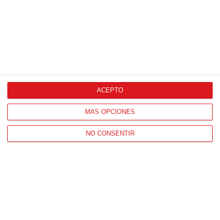
ACEPTO
CONTACTO
HORARIO OFICINAS RFFM
MÁS OPCIONES
Lunes a viernes de 8:00 a 15:00 horas
NO CONSENTIR
HORARIO DE INICIO DE TEMPORADA
(SEPTIEMBRE Y OCTUBRE)
De lunes a viernes de 8:00 a 15:30 horas
CONTACTO
Teléfono:
91 779 16 10