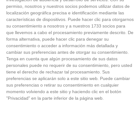
permiso, nosotros y nuestros socios podemos utilizar datos de
FOTOS RFFM - Entrega de Trofeos Campeones
localización geográfica precisa e identificación mediante las
de Liga de Fútbol Sala y Fútbol 11 -
características de dispositivos. Puede hacer clic para otorgarnos
Temporada 2025-2026 (Alcobendas - Jueves,
18 junio 2026)
su consentimiento a nosotros y a nuestros 1733 socios para
18
/
06
/
2026
que llevemos a cabo el procesamiento previamente descrito. De
forma alternativa, puede hacer clic para denegar su
FOTOS - Entrega de medallas de la Fiesta de
consentimiento o acceder a información más detallada y
los Debutantes 2025-2026 (Domingo, 14 de
junio)
cambiar sus preferencias antes de otorgar su consentimiento.
14
/
06
/
2026
Tenga en cuenta que algún procesamiento de sus datos
personales puede no requerir de su consentimiento, pero usted
tiene el derecho de rechazar tal procesamiento. Sus
FOTOS - Equipos participantes de 30 clubes en
la primera edición de la Copa Rural RFFM
preferencias se aplicarán solo a este sitio web. Puede cambiar
(Sábado, 13 junio 2026)
sus preferencias o retirar su consentimiento en cualquier
13
/
06
/
2026
momento volviendo a este sitio y haciendo clic en el botón
"Privacidad" en la parte inferior de la página web.
FOTOS (Cotorruelo) - 35º Torneo de
Campeones de Fútbol 7 | Benjamines y
Prebenjamines | Entrega trofeos campeones
de liga y finales (Domingo, 7 junio)
07
/
06
/
2026