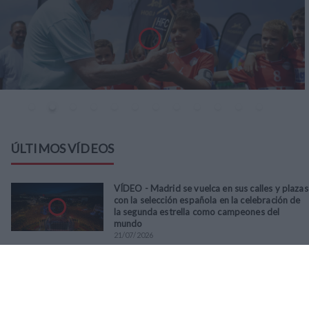
ÚLTIMOS VÍDEOS
VÍDEO - Madrid se vuelca en sus calles y plazas
con la selección española en la celebración de
la segunda estrella como campeones del
mundo
21
/
07
/
2026
VÍDEO - La RFFM acompaña a la UD Villalba en
el III Torneo Solidario Hogares con la diversión
y la solidaridad como principales
protagonistas
30
/
06
/
2026