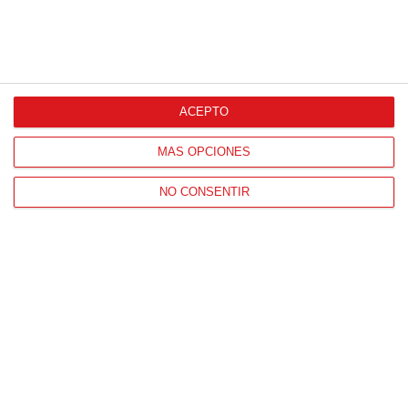
CONTACTO
ACEPTO
HORARIO OFICINAS RFFM
MÁS OPCIONES
Lunes a viernes de 8:00 a 15:00 horas
NO CONSENTIR
HORARIO DE INICIO DE TEMPORADA
(SEPTIEMBRE Y OCTUBRE)
De lunes a viernes de 8:00 a 15:30 horas
CONTACTO
Teléfono:
91 779 16 10