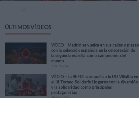
ÚLTIMOS VÍDEOS
VÍDEO - Madrid se vuelca en sus calles y plazas
con la selección española en la celebración de
la segunda estrella como campeones del
mundo
21
/
07
/
2026
VÍDEO - La RFFM acompaña a la UD Villalba en
el III Torneo Solidario Hogares con la diversión
y la solidaridad como principales
protagonistas
30
/
06
/
2026
VÍDEO - El Club Deportivo Goya se alza con el
triunfo en la final de la Copa Movember de
Veteranos RFFM tras vencer por penaltis al
Martino's
25
/
06
/
2026