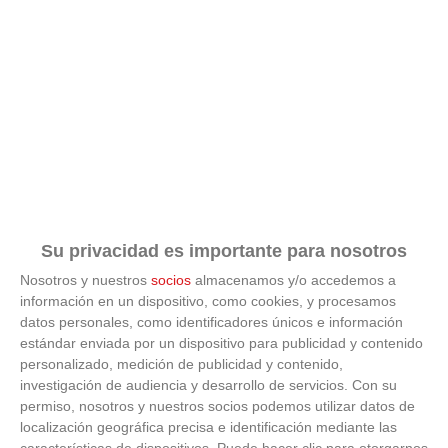
Su privacidad es importante para nosotros
Nosotros y nuestros
socios
almacenamos y/o accedemos a
ÚLTIMAS GALERÍAS
información en un dispositivo, como cookies, y procesamos
datos personales, como identificadores únicos e información
estándar enviada por un dispositivo para publicidad y contenido
FOTOS RFFM - Entrega de Trofeos Campeones
personalizado, medición de publicidad y contenido,
de Liga de Fútbol Sala y Fútbol 11 -
Temporada 2025-2026 (Alcobendas - Jueves,
investigación de audiencia y desarrollo de servicios.
Con su
18 junio 2026)
permiso, nosotros y nuestros socios podemos utilizar datos de
18
/
06
/
2026
localización geográfica precisa e identificación mediante las
características de dispositivos. Puede hacer clic para otorgarnos