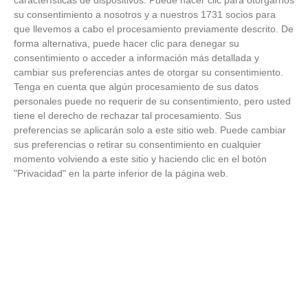
FOTOS - Entrega de medallas de la Fiesta de
su consentimiento a nosotros y a nuestros 1731 socios para
los Debutantes 2025-2026 (Domingo, 14 de
junio)
que llevemos a cabo el procesamiento previamente descrito. De
14
/
06
/
2026
forma alternativa, puede hacer clic para denegar su
consentimiento o acceder a información más detallada y
cambiar sus preferencias antes de otorgar su consentimiento.
FOTOS - Equipos participantes de 30 clubes en
la primera edición de la Copa Rural RFFM
Tenga en cuenta que algún procesamiento de sus datos
(Sábado, 13 junio 2026)
personales puede no requerir de su consentimiento, pero usted
13
/
06
/
2026
tiene el derecho de rechazar tal procesamiento. Sus
preferencias se aplicarán solo a este sitio web. Puede cambiar
FOTOS (Cotorruelo) - 35º Torneo de
sus preferencias o retirar su consentimiento en cualquier
Campeones de Fútbol 7 | Benjamines y
momento volviendo a este sitio y haciendo clic en el botón
Prebenjamines | Entrega trofeos campeones
"Privacidad" en la parte inferior de la página web.
de liga y finales (Domingo, 7 junio)
07
/
06
/
2026