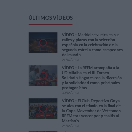
ÚLTIMOS VÍDEOS
VÍDEO - Madrid se vuelca en sus
calles y plazas con la selección
española en la celebración de la
segunda estrella como campeones
del mundo
21
/
07
/
2026
VÍDEO - La RFFM acompaña a la
UD Villalba en el III Torneo
Solidario Hogares con la diversión
y la solidaridad como principales
protagonistas
30
/
06
/
2026
VÍDEO - El Club Deportivo Goya
se alza con el triunfo en la final de
la Copa Movember de Veteranos
RFFM tras vencer por penaltis al
Martino's
25
/
06
/
2026