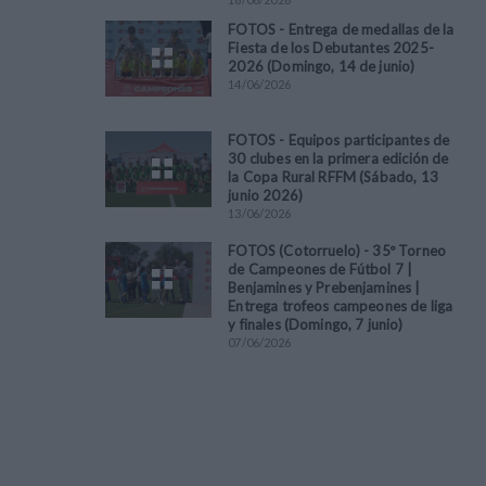
FOTOS - Entrega de medallas de la
Fiesta de los Debutantes 2025-
2026 (Domingo, 14 de junio)
14
/
06
/
2026
FOTOS - Equipos participantes de
30 clubes en la primera edición de
la Copa Rural RFFM (Sábado, 13
junio 2026)
13
/
06
/
2026
FOTOS (Cotorruelo) - 35º Torneo
de Campeones de Fútbol 7 |
Benjamines y Prebenjamines |
Entrega trofeos campeones de liga
y finales (Domingo, 7 junio)
07
/
06
/
2026