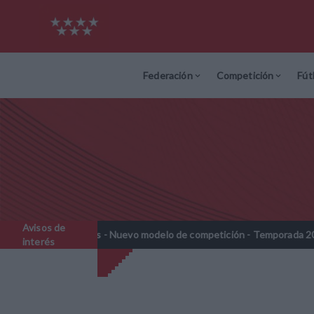
Federación
Competición
Fút
Avisos de
jamines - Nuevo modelo de competición - Temporada 2026-2027
//
interés