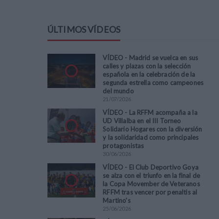
ÚLTIMOS VÍDEOS
VÍDEO - Madrid se vuelca en sus
calles y plazas con la selección
española en la celebración de la
segunda estrella como campeones
del mundo
21
/
07
/
2026
VÍDEO - La RFFM acompaña a la
UD Villalba en el III Torneo
Solidario Hogares con la diversión
y la solidaridad como principales
protagonistas
30
/
06
/
2026
VÍDEO - El Club Deportivo Goya
se alza con el triunfo en la final de
la Copa Movember de Veteranos
RFFM tras vencer por penaltis al
Martino's
25
/
06
/
2026