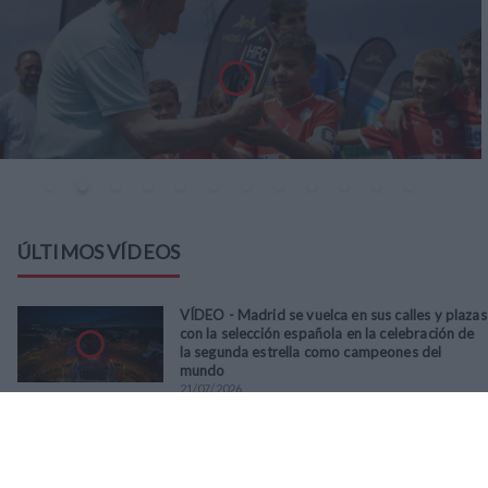
ÚLTIMOS VÍDEOS
VÍDEO - Madrid se vuelca en sus calles y plazas
con la selección española en la celebración de
la segunda estrella como campeones del
mundo
21
/
07
/
2026
VÍDEO - La RFFM acompaña a la UD Villalba en
el III Torneo Solidario Hogares con la diversión
y la solidaridad como principales
protagonistas