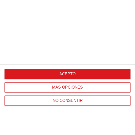
Proveedores Oficiales
ACEPTO
CONTACTO
MÁS OPCIONES
HORARIO OFICINAS RFFM
Lunes a viernes de 8:00 a 15:00 horas
NO CONSENTIR
HORARIO DE INICIO DE TEMPORADA
(SEPTIEMBRE Y OCTUBRE)
De lunes a viernes de 8:00 a 15:30 horas