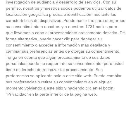
investigación de audiencia y desarrollo de servicios.
Con su
permiso, nosotros y nuestros socios podemos utilizar datos de
FOTOS RFFM - Entrega de Trofeos Campeones
localización geográfica precisa e identificación mediante las
de Liga de Fútbol Sala y Fútbol 11 -
características de dispositivos. Puede hacer clic para otorgarnos
Temporada 2025-2026 (Alcobendas - Jueves,
su consentimiento a nosotros y a nuestros 1731 socios para
18 junio 2026)
que llevemos a cabo el procesamiento previamente descrito. De
18
/
06
/
2026
forma alternativa, puede hacer clic para denegar su
FOTOS - Entrega de medallas de la Fiesta de
consentimiento o acceder a información más detallada y
los Debutantes 2025-2026 (Domingo, 14 de
cambiar sus preferencias antes de otorgar su consentimiento.
junio)
Tenga en cuenta que algún procesamiento de sus datos
14
/
06
/
2026
personales puede no requerir de su consentimiento, pero usted
tiene el derecho de rechazar tal procesamiento. Sus
FOTOS - Equipos participantes de 30 clubes en
preferencias se aplicarán solo a este sitio web. Puede cambiar
la primera edición de la Copa Rural RFFM
sus preferencias o retirar su consentimiento en cualquier
(Sábado, 13 junio 2026)
momento volviendo a este sitio y haciendo clic en el botón
13
/
06
/
2026
"Privacidad" en la parte inferior de la página web.
FOTOS (Cotorruelo) - 35º Torneo de
Campeones de Fútbol 7 | Benjamines y
Prebenjamines | Entrega trofeos campeones
de liga y finales (Domingo, 7 junio)
07
/
06
/
2026