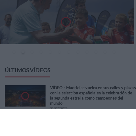
ÚLTIMOS VÍDEOS
VÍDEO - Madrid se vuelca en sus calles y plazas
con la selección española en la celebración de
la segunda estrella como campeones del
mundo
21
/
07
/
2026
VÍDEO - La RFFM acompaña a la UD Villalba en
el III Torneo Solidario Hogares con la diversión
y la solidaridad como principales
protagonistas