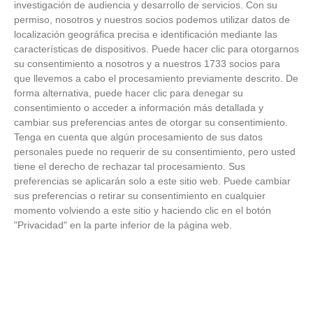
investigación de audiencia y desarrollo de servicios.
Con su
permiso, nosotros y nuestros socios podemos utilizar datos de
FOTOS RFFM - Entrega de Trofeos Campeones
localización geográfica precisa e identificación mediante las
de Liga de Fútbol Sala y Fútbol 11 -
características de dispositivos. Puede hacer clic para otorgarnos
Temporada 2025-2026 (Alcobendas - Jueves,
su consentimiento a nosotros y a nuestros 1733 socios para
18 junio 2026)
que llevemos a cabo el procesamiento previamente descrito. De
18
/
06
/
2026
forma alternativa, puede hacer clic para denegar su
FOTOS - Entrega de medallas de la Fiesta de
consentimiento o acceder a información más detallada y
los Debutantes 2025-2026 (Domingo, 14 de
cambiar sus preferencias antes de otorgar su consentimiento.
junio)
Tenga en cuenta que algún procesamiento de sus datos
14
/
06
/
2026
personales puede no requerir de su consentimiento, pero usted
tiene el derecho de rechazar tal procesamiento. Sus
FOTOS - Equipos participantes de 30 clubes en
preferencias se aplicarán solo a este sitio web. Puede cambiar
la primera edición de la Copa Rural RFFM
sus preferencias o retirar su consentimiento en cualquier
(Sábado, 13 junio 2026)
momento volviendo a este sitio y haciendo clic en el botón
13
/
06
/
2026
"Privacidad" en la parte inferior de la página web.
FOTOS (Cotorruelo) - 35º Torneo de
Campeones de Fútbol 7 | Benjamines y
Prebenjamines | Entrega trofeos campeones
de liga y finales (Domingo, 7 junio)
07
/
06
/
2026