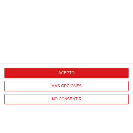
Proveedores Oficiales
ACEPTO
CONTACTO
MÁS OPCIONES
HORARIO OFICINAS RFFM
Lunes a viernes de 8:00 a 15:00 horas
NO CONSENTIR
HORARIO DE INICIO DE TEMPORADA
(SEPTIEMBRE Y OCTUBRE)
De lunes a viernes de 8:00 a 15:30 horas