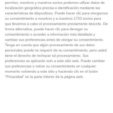
FOTOS RFFM - Entrega de Trofeos Campeones
permiso, nosotros y nuestros socios podemos utilizar datos de
de Liga de Fútbol Sala y Fútbol 11 -
localización geográfica precisa e identificación mediante las
Temporada 2025-2026 (Alcobendas - Jueves,
características de dispositivos. Puede hacer clic para otorgarnos
18 junio 2026)
su consentimiento a nosotros y a nuestros 1733 socios para
18
/
06
/
2026
que llevemos a cabo el procesamiento previamente descrito. De
FOTOS - Entrega de medallas de la Fiesta de
forma alternativa, puede hacer clic para denegar su
los Debutantes 2025-2026 (Domingo, 14 de
consentimiento o acceder a información más detallada y
junio)
cambiar sus preferencias antes de otorgar su consentimiento.
14
/
06
/
2026
Tenga en cuenta que algún procesamiento de sus datos
personales puede no requerir de su consentimiento, pero usted
FOTOS - Equipos participantes de 30 clubes en
tiene el derecho de rechazar tal procesamiento. Sus
la primera edición de la Copa Rural RFFM
preferencias se aplicarán solo a este sitio web. Puede cambiar
(Sábado, 13 junio 2026)
sus preferencias o retirar su consentimiento en cualquier
13
/
06
/
2026
momento volviendo a este sitio y haciendo clic en el botón
"Privacidad" en la parte inferior de la página web.
FOTOS (Cotorruelo) - 35º Torneo de
Campeones de Fútbol 7 | Benjamines y
Prebenjamines | Entrega trofeos campeones
de liga y finales (Domingo, 7 junio)
07
/
06
/
2026