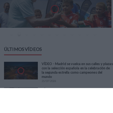
ÚLTIMOS VÍDEOS
VÍDEO - Madrid se vuelca en sus calles y plazas
con la selección española en la celebración de
la segunda estrella como campeones del
mundo
21
/
07
/
2026
VÍDEO - La RFFM acompaña a la UD Villalba en
el III Torneo Solidario Hogares con la diversión
y la solidaridad como principales
protagonistas
30
/
06
/
2026