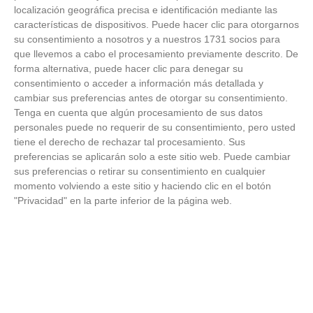
Temporada 2025-2026 (Alcobendas - Jueves,
localización geográfica precisa e identificación mediante las
18 junio 2026)
características de dispositivos. Puede hacer clic para otorgarnos
18
/
06
/
2026
su consentimiento a nosotros y a nuestros 1731 socios para
FOTOS - Entrega de medallas de la Fiesta de
que llevemos a cabo el procesamiento previamente descrito. De
los Debutantes 2025-2026 (Domingo, 14 de
forma alternativa, puede hacer clic para denegar su
junio)
consentimiento o acceder a información más detallada y
14
/
06
/
2026
cambiar sus preferencias antes de otorgar su consentimiento.
Tenga en cuenta que algún procesamiento de sus datos
FOTOS - Equipos participantes de 30 clubes en
personales puede no requerir de su consentimiento, pero usted
la primera edición de la Copa Rural RFFM
tiene el derecho de rechazar tal procesamiento. Sus
(Sábado, 13 junio 2026)
preferencias se aplicarán solo a este sitio web. Puede cambiar
13
/
06
/
2026
sus preferencias o retirar su consentimiento en cualquier
momento volviendo a este sitio y haciendo clic en el botón
FOTOS (Cotorruelo) - 35º Torneo de
"Privacidad" en la parte inferior de la página web.
Campeones de Fútbol 7 | Benjamines y
Prebenjamines | Entrega trofeos campeones
de liga y finales (Domingo, 7 junio)
07
/
06
/
2026