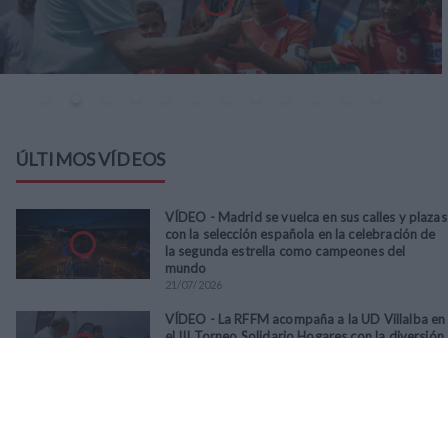
ÚLTIMOS VÍDEOS
VÍDEO - Madrid se vuelca en sus calles y plazas
con la selección española en la celebración de
la segunda estrella como campeones del
mundo
21
/
07
/
2026
VÍDEO - La RFFM acompaña a la UD Villalba en
el III Torneo Solidario Hogares con la diversión
y la solidaridad como principales
protagonistas
30
/
06
/
2026
VÍDEO - El Club Deportivo Goya se alza con el
triunfo en la final de la Copa Movember de