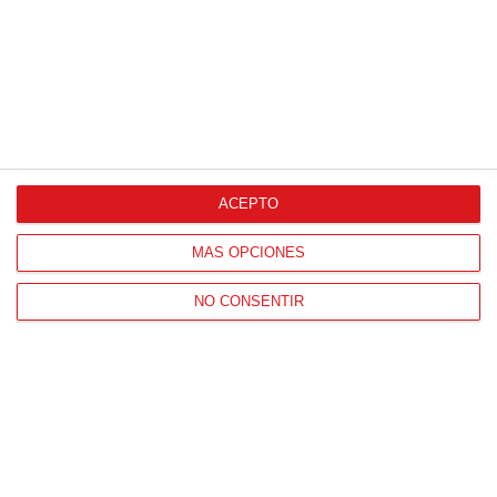
ACEPTO
CONTACTO
HORARIO OFICINAS RFFM
MÁS OPCIONES
Lunes a viernes de 8:00 a 15:00 horas
NO CONSENTIR
HORARIO DE INICIO DE TEMPORADA
(SEPTIEMBRE Y OCTUBRE)
De lunes a viernes de 8:00 a 15:30 horas
CONTACTO
Teléfono:
91 779 16 10