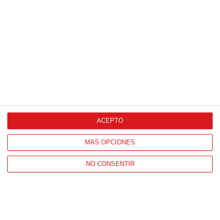
Proveedores Oficiales
ACEPTO
CONTACTO
MÁS OPCIONES
HORARIO OFICINAS RFFM
Lunes a viernes de 8:00 a 15:00 horas
NO CONSENTIR
HORARIO DE INICIO DE TEMPORADA
(SEPTIEMBRE Y OCTUBRE)
De lunes a viernes de 8:00 a 15:30 horas