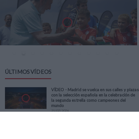
ÚLTIMOS VÍDEOS
VÍDEO - Madrid se vuelca en sus calles y plazas
con la selección española en la celebración de
la segunda estrella como campeones del
mundo
21
/
07
/
2026
VÍDEO - La RFFM acompaña a la UD Villalba en
el III Torneo Solidario Hogares con la diversión
y la solidaridad como principales
protagonistas