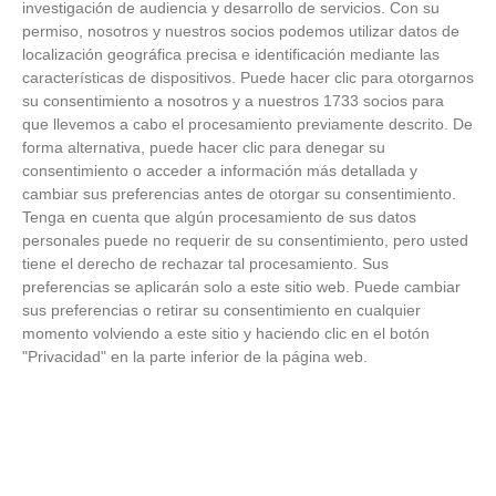
investigación de audiencia y desarrollo de servicios.
Con su
permiso, nosotros y nuestros socios podemos utilizar datos de
FOTOS RFFM - Entrega de Trofeos Campeones
localización geográfica precisa e identificación mediante las
de Liga de Fútbol Sala y Fútbol 11 -
características de dispositivos. Puede hacer clic para otorgarnos
Temporada 2025-2026 (Alcobendas - Jueves,
su consentimiento a nosotros y a nuestros 1733 socios para
18 junio 2026)
que llevemos a cabo el procesamiento previamente descrito. De
18
/
06
/
2026
forma alternativa, puede hacer clic para denegar su
FOTOS - Entrega de medallas de la Fiesta de
consentimiento o acceder a información más detallada y
los Debutantes 2025-2026 (Domingo, 14 de
cambiar sus preferencias antes de otorgar su consentimiento.
junio)
Tenga en cuenta que algún procesamiento de sus datos
14
/
06
/
2026
personales puede no requerir de su consentimiento, pero usted
tiene el derecho de rechazar tal procesamiento. Sus
FOTOS - Equipos participantes de 30 clubes en
preferencias se aplicarán solo a este sitio web. Puede cambiar
la primera edición de la Copa Rural RFFM
sus preferencias o retirar su consentimiento en cualquier
(Sábado, 13 junio 2026)
momento volviendo a este sitio y haciendo clic en el botón
13
/
06
/
2026
"Privacidad" en la parte inferior de la página web.
FOTOS (Cotorruelo) - 35º Torneo de
Campeones de Fútbol 7 | Benjamines y
Prebenjamines | Entrega trofeos campeones
de liga y finales (Domingo, 7 junio)
07
/
06
/
2026