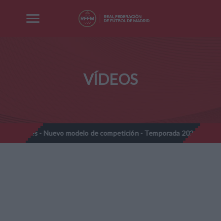
VÍDEOS
amines - Nuevo modelo de competición - Temporada 2026-2027
//