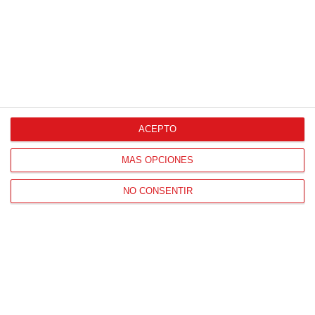
ACEPTO
CONTACTO
HORARIO OFICINAS RFFM
MÁS OPCIONES
Lunes a viernes de 8:00 a 15:00 horas
NO CONSENTIR
HORARIO DE INICIO DE TEMPORADA
(SEPTIEMBRE Y OCTUBRE)
De lunes a viernes de 8:00 a 15:30 horas
CONTACTO
Teléfono:
91 779 16 10