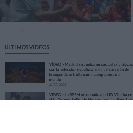
ÚLTIMOS VÍDEOS
VÍDEO - Madrid se vuelca en sus calles y plazas
con la selección española en la celebración de
la segunda estrella como campeones del
mundo
21
/
07
/
2026
VÍDEO - La RFFM acompaña a la UD Villalba en
el III Torneo Solidario Hogares con la diversión
y la solidaridad como principales
protagonistas
30
/
06
/
2026
VÍDEO - El Club Deportivo Goya se alza con el
triunfo en la final de la Copa Movember de