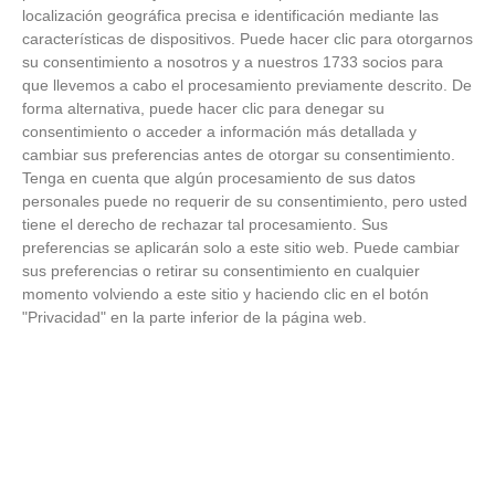
Temporada 2025-2026 (Alcobendas - Jueves,
localización geográfica precisa e identificación mediante las
18 junio 2026)
características de dispositivos. Puede hacer clic para otorgarnos
18
/
06
/
2026
su consentimiento a nosotros y a nuestros 1733 socios para
FOTOS - Entrega de medallas de la Fiesta de
que llevemos a cabo el procesamiento previamente descrito. De
los Debutantes 2025-2026 (Domingo, 14 de
forma alternativa, puede hacer clic para denegar su
junio)
consentimiento o acceder a información más detallada y
14
/
06
/
2026
cambiar sus preferencias antes de otorgar su consentimiento.
Tenga en cuenta que algún procesamiento de sus datos
FOTOS - Equipos participantes de 30 clubes en
personales puede no requerir de su consentimiento, pero usted
la primera edición de la Copa Rural RFFM
tiene el derecho de rechazar tal procesamiento. Sus
(Sábado, 13 junio 2026)
preferencias se aplicarán solo a este sitio web. Puede cambiar
13
/
06
/
2026
sus preferencias o retirar su consentimiento en cualquier
momento volviendo a este sitio y haciendo clic en el botón
FOTOS (Cotorruelo) - 35º Torneo de
"Privacidad" en la parte inferior de la página web.
Campeones de Fútbol 7 | Benjamines y
Prebenjamines | Entrega trofeos campeones
de liga y finales (Domingo, 7 junio)
07
/
06
/
2026