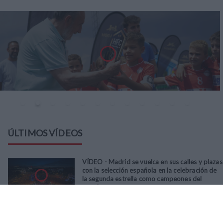
ÚLTIMOS VÍDEOS
VÍDEO - Madrid se vuelca en sus calles y plazas
con la selección española en la celebración de
la segunda estrella como campeones del
mundo
21
/
07
/
2026
VÍDEO - La RFFM acompaña a la UD Villalba en
el III Torneo Solidario Hogares con la diversión