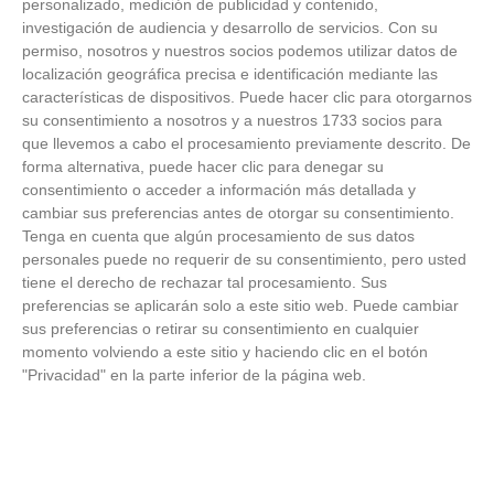
personalizado, medición de publicidad y contenido,
ÚLTIMAS GALERÍAS
investigación de audiencia y desarrollo de servicios.
Con su
permiso, nosotros y nuestros socios podemos utilizar datos de
localización geográfica precisa e identificación mediante las
FOTOS RFFM - Entrega de Trofeos Campeones
características de dispositivos. Puede hacer clic para otorgarnos
de Liga de Fútbol Sala y Fútbol 11 -
su consentimiento a nosotros y a nuestros 1733 socios para
Temporada 2025-2026 (Alcobendas - Jueves,
que llevemos a cabo el procesamiento previamente descrito. De
18 junio 2026)
18
/
06
/
2026
forma alternativa, puede hacer clic para denegar su
consentimiento o acceder a información más detallada y
FOTOS - Entrega de medallas de la Fiesta de
cambiar sus preferencias antes de otorgar su consentimiento.
los Debutantes 2025-2026 (Domingo, 14 de
Tenga en cuenta que algún procesamiento de sus datos
junio)
personales puede no requerir de su consentimiento, pero usted
14
/
06
/
2026
tiene el derecho de rechazar tal procesamiento. Sus
preferencias se aplicarán solo a este sitio web. Puede cambiar
FOTOS - Equipos participantes de 30 clubes en
sus preferencias o retirar su consentimiento en cualquier
la primera edición de la Copa Rural RFFM
momento volviendo a este sitio y haciendo clic en el botón
(Sábado, 13 junio 2026)
13
/
06
/
2026
"Privacidad" en la parte inferior de la página web.
FOTOS (Cotorruelo) - 35º Torneo de
Campeones de Fútbol 7 | Benjamines y
Prebenjamines | Entrega trofeos campeones
de liga y finales (Domingo, 7 junio)