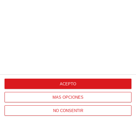
Agencia de Publicidad
Proveedores Oficiales
ACEPTO
CONTACTO
MÁS OPCIONES
HORARIO OFICINAS RFFM
NO CONSENTIR
Lunes a viernes de 8:00 a 15:00 horas
HORARIO DE INICIO DE TEMPORADA
(SEPTIEMBRE Y OCTUBRE)