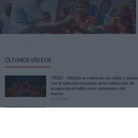
ÚLTIMOS VÍDEOS
VÍDEO - Madrid se vuelca en sus calles y plazas
con la selección española en la celebración de
la segunda estrella como campeones del
mundo
21
/
07
/
2026
VÍDEO - La RFFM acompaña a la UD Villalba en
el III Torneo Solidario Hogares con la diversión
y la solidaridad como principales
protagonistas
30
/
06
/
2026