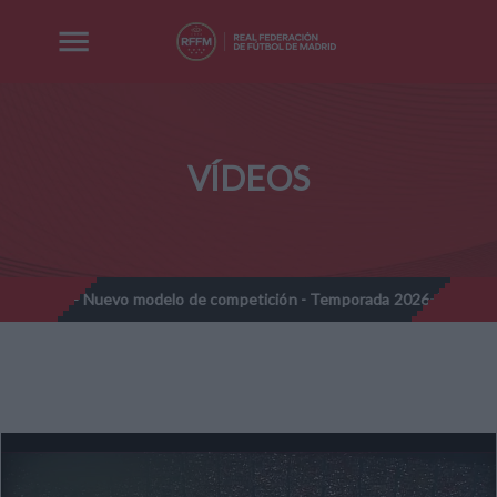
VÍDEOS
nes - Nuevo modelo de competición - Temporada 2026-2027
No
//