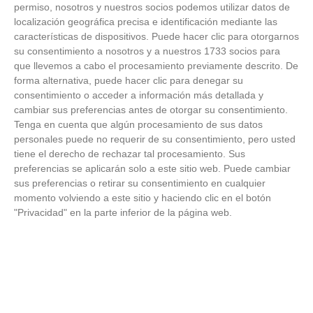
FOTOS RFFM - Entrega de Trofeos Campeones
permiso, nosotros y nuestros socios podemos utilizar datos de
de Liga de Fútbol Sala y Fútbol 11 -
localización geográfica precisa e identificación mediante las
Temporada 2025-2026 (Alcobendas - Jueves,
características de dispositivos. Puede hacer clic para otorgarnos
18 junio 2026)
su consentimiento a nosotros y a nuestros 1733 socios para
18
/
06
/
2026
que llevemos a cabo el procesamiento previamente descrito. De
FOTOS - Entrega de medallas de la Fiesta de
forma alternativa, puede hacer clic para denegar su
los Debutantes 2025-2026 (Domingo, 14 de
consentimiento o acceder a información más detallada y
junio)
cambiar sus preferencias antes de otorgar su consentimiento.
14
/
06
/
2026
Tenga en cuenta que algún procesamiento de sus datos
personales puede no requerir de su consentimiento, pero usted
FOTOS - Equipos participantes de 30 clubes en
tiene el derecho de rechazar tal procesamiento. Sus
la primera edición de la Copa Rural RFFM
preferencias se aplicarán solo a este sitio web. Puede cambiar
(Sábado, 13 junio 2026)
sus preferencias o retirar su consentimiento en cualquier
13
/
06
/
2026
momento volviendo a este sitio y haciendo clic en el botón
"Privacidad" en la parte inferior de la página web.
FOTOS (Cotorruelo) - 35º Torneo de
Campeones de Fútbol 7 | Benjamines y
Prebenjamines | Entrega trofeos campeones
de liga y finales (Domingo, 7 junio)
07
/
06
/
2026