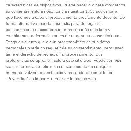
18
/
06
/
2026
características de dispositivos. Puede hacer clic para otorgarnos
su consentimiento a nosotros y a nuestros 1733 socios para
FOTOS - Entrega de medallas de la Fiesta de
los Debutantes 2025-2026 (Domingo, 14 de
que llevemos a cabo el procesamiento previamente descrito. De
junio)
forma alternativa, puede hacer clic para denegar su
14
/
06
/
2026
consentimiento o acceder a información más detallada y
cambiar sus preferencias antes de otorgar su consentimiento.
FOTOS - Equipos participantes de 30 clubes en
Tenga en cuenta que algún procesamiento de sus datos
la primera edición de la Copa Rural RFFM
personales puede no requerir de su consentimiento, pero usted
(Sábado, 13 junio 2026)
tiene el derecho de rechazar tal procesamiento. Sus
13
/
06
/
2026
preferencias se aplicarán solo a este sitio web. Puede cambiar
sus preferencias o retirar su consentimiento en cualquier
FOTOS (Cotorruelo) - 35º Torneo de
momento volviendo a este sitio y haciendo clic en el botón
Campeones de Fútbol 7 | Benjamines y
"Privacidad" en la parte inferior de la página web.
Prebenjamines | Entrega trofeos campeones
de liga y finales (Domingo, 7 junio)
07
/
06
/
2026