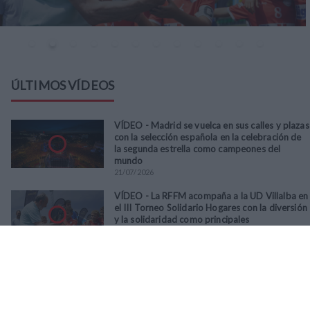
ÚLTIMOS VÍDEOS
VÍDEO - Madrid se vuelca en sus calles y plazas
con la selección española en la celebración de
la segunda estrella como campeones del
mundo
21
/
07
/
2026
VÍDEO - La RFFM acompaña a la UD Villalba en
el III Torneo Solidario Hogares con la diversión
y la solidaridad como principales
protagonistas
30
/
06
/
2026
VÍDEO - El Club Deportivo Goya se alza con el
triunfo en la final de la Copa Movember de
Veteranos RFFM tras vencer por penaltis al
Martino's