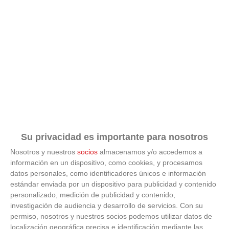
Su privacidad es importante para nosotros
Nosotros y nuestros
socios
almacenamos y/o accedemos a
información en un dispositivo, como cookies, y procesamos
ÚLTIMAS GALERÍAS
datos personales, como identificadores únicos e información
estándar enviada por un dispositivo para publicidad y contenido
personalizado, medición de publicidad y contenido,
FOTOS RFFM - Entrega de Trofeos Campeones
investigación de audiencia y desarrollo de servicios.
Con su
de Liga de Fútbol Sala y Fútbol 11 -
Temporada 2025-2026 (Alcobendas - Jueves,
permiso, nosotros y nuestros socios podemos utilizar datos de
18 junio 2026)
localización geográfica precisa e identificación mediante las