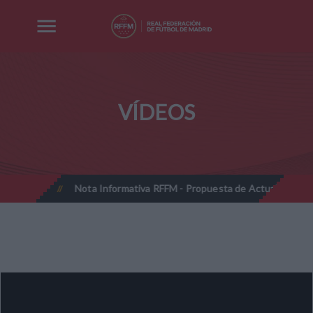
VÍDEOS
-2027
Nota Informativa RFFM - Propuesta de Actualización Cuota
//