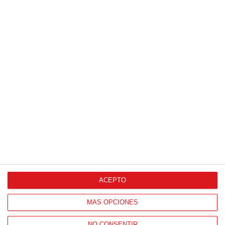
Patrocinador Digital de Talento
Agencia de Publicidad
Proveedores Oficiales
ACEPTO
CONTACTO
MÁS OPCIONES
HORARIO OFICINAS RFFM
NO CONSENTIR