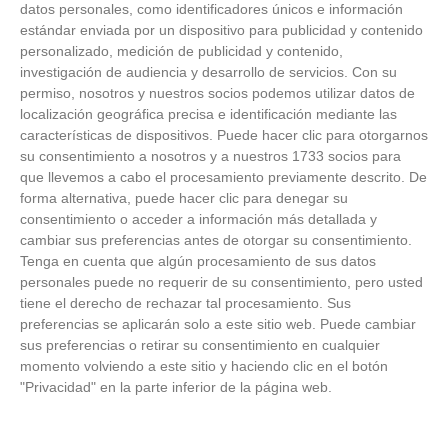
datos personales, como identificadores únicos e información
estándar enviada por un dispositivo para publicidad y contenido
personalizado, medición de publicidad y contenido,
investigación de audiencia y desarrollo de servicios.
Con su
permiso, nosotros y nuestros socios podemos utilizar datos de
localización geográfica precisa e identificación mediante las
ÚLTIMAS GALERÍAS
características de dispositivos. Puede hacer clic para otorgarnos
su consentimiento a nosotros y a nuestros 1733 socios para
que llevemos a cabo el procesamiento previamente descrito. De
FOTOS RFFM - Entrega de Trofeos Campeones
de Liga de Fútbol Sala y Fútbol 11 -
forma alternativa, puede hacer clic para denegar su
Temporada 2025-2026 (Alcobendas - Jueves,
consentimiento o acceder a información más detallada y
18 junio 2026)
cambiar sus preferencias antes de otorgar su consentimiento.
18
/
06
/
2026
Tenga en cuenta que algún procesamiento de sus datos
FOTOS - Entrega de medallas de la Fiesta de
personales puede no requerir de su consentimiento, pero usted
los Debutantes 2025-2026 (Domingo, 14 de
tiene el derecho de rechazar tal procesamiento. Sus
junio)
preferencias se aplicarán solo a este sitio web. Puede cambiar
14
/
06
/
2026
sus preferencias o retirar su consentimiento en cualquier
momento volviendo a este sitio y haciendo clic en el botón
FOTOS - Equipos participantes de 30 clubes en
"Privacidad" en la parte inferior de la página web.
la primera edición de la Copa Rural RFFM
(Sábado, 13 junio 2026)
13
/
06
/
2026