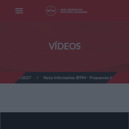
VÍDEOS
da 2026-2027
Nota Informativa RFFM - Propuesta de Actualización
//