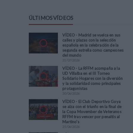
ÚLTIMOS VÍDEOS
VÍDEO - Madrid se vuelca en sus
calles y plazas con la selección
española en la celebración de la
segunda estrella como campeones
del mundo
21
/
07
/
2026
VÍDEO - La RFFM acompaña a la
UD Villalba en el III Torneo
Solidario Hogares con la diversión
y la solidaridad como principales
protagonistas
30
/
06
/
2026
VÍDEO - El Club Deportivo Goya
se alza con el triunfo en la final de
la Copa Movember de Veteranos
RFFM tras vencer por penaltis al
Martino's
25
/
06
/
2026