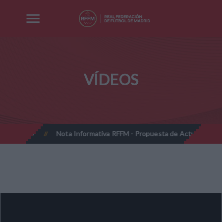
VÍDEOS
6-2027
Nota Informativa RFFM - Propuesta de Actualización Cuota
//