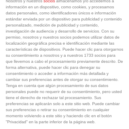
Nosotros y nuestros
socios
almacenamos y/o accedemos a
información en un dispositivo, como cookies, y procesamos
datos personales, como identificadores únicos e información
estándar enviada por un dispositivo para publicidad y contenido
personalizado, medición de publicidad y contenido,
investigación de audiencia y desarrollo de servicios.
Con su
permiso, nosotros y nuestros socios podemos utilizar datos de
localización geográfica precisa e identificación mediante las
características de dispositivos. Puede hacer clic para otorgarnos
ÚLTIMAS GALERÍAS
su consentimiento a nosotros y a nuestros 1733 socios para
que llevemos a cabo el procesamiento previamente descrito. De
forma alternativa, puede hacer clic para denegar su
FOTOS RFFM - Entrega de Trofeos Campeones
consentimiento o acceder a información más detallada y
de Liga de Fútbol Sala y Fútbol 11 -
cambiar sus preferencias antes de otorgar su consentimiento.
Temporada 2025-2026 (Alcobendas - Jueves,
Tenga en cuenta que algún procesamiento de sus datos
18 junio 2026)
personales puede no requerir de su consentimiento, pero usted
18
/
06
/
2026
tiene el derecho de rechazar tal procesamiento. Sus
FOTOS - Entrega de medallas de la Fiesta de
preferencias se aplicarán solo a este sitio web. Puede cambiar
los Debutantes 2025-2026 (Domingo, 14 de
sus preferencias o retirar su consentimiento en cualquier
junio)
momento volviendo a este sitio y haciendo clic en el botón
14
/
06
/
2026
"Privacidad" en la parte inferior de la página web.