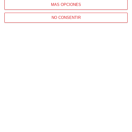
MÁS OPCIONES
CONTACTO
HORARIO OFICINAS RFFM
NO CONSENTIR
Lunes a viernes de 8:00 a 15:00 horas
HORARIO DE INICIO DE TEMPORADA
(SEPTIEMBRE Y OCTUBRE)
De lunes a viernes de 8:00 a 15:30 horas
CONTACTO
Teléfono:
91 779 16 10
NAVEGACIÓN
Home
Resultados