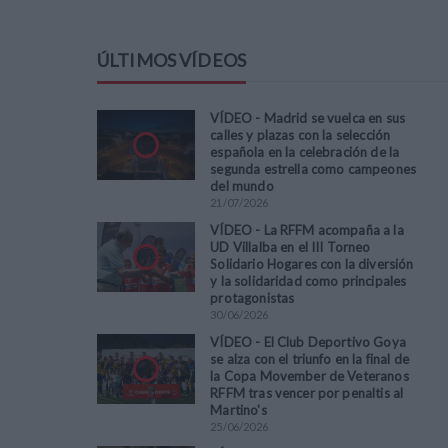
ÚLTIMOS VÍDEOS
VÍDEO - Madrid se vuelca en sus
calles y plazas con la selección
española en la celebración de la
segunda estrella como campeones
del mundo
21
/
07
/
2026
VÍDEO - La RFFM acompaña a la
UD Villalba en el III Torneo
Solidario Hogares con la diversión
y la solidaridad como principales
protagonistas
30
/
06
/
2026
VÍDEO - El Club Deportivo Goya
se alza con el triunfo en la final de
la Copa Movember de Veteranos
RFFM tras vencer por penaltis al
Martino's
25
/
06
/
2026