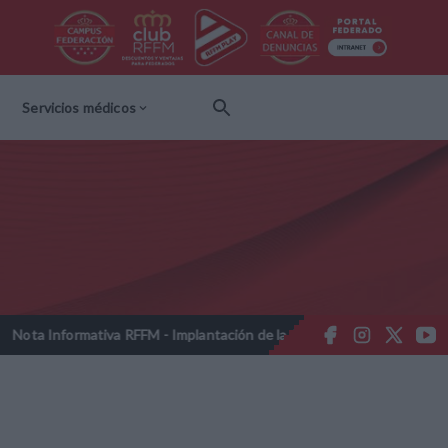
Servicios médicos
rmativa RFFM - Implantación de la firma online obligatoria para tramit