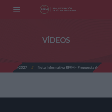
VÍDEOS
da 2026-2027
Nota Informativa RFFM - Propuesta de Actualización
//