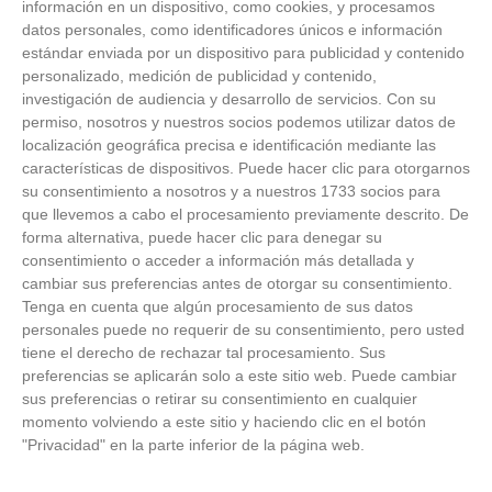
información en un dispositivo, como cookies, y procesamos
datos personales, como identificadores únicos e información
estándar enviada por un dispositivo para publicidad y contenido
personalizado, medición de publicidad y contenido,
investigación de audiencia y desarrollo de servicios.
Con su
permiso, nosotros y nuestros socios podemos utilizar datos de
localización geográfica precisa e identificación mediante las
características de dispositivos. Puede hacer clic para otorgarnos
ÚLTIMAS GALERÍAS
su consentimiento a nosotros y a nuestros 1733 socios para
que llevemos a cabo el procesamiento previamente descrito. De
FOTOS RFFM - Entrega de Trofeos Campeones
forma alternativa, puede hacer clic para denegar su
de Liga de Fútbol Sala y Fútbol 11 -
consentimiento o acceder a información más detallada y
Temporada 2025-2026 (Alcobendas - Jueves,
cambiar sus preferencias antes de otorgar su consentimiento.
18 junio 2026)
Tenga en cuenta que algún procesamiento de sus datos
18
/
06
/
2026
personales puede no requerir de su consentimiento, pero usted
FOTOS - Entrega de medallas de la Fiesta de
tiene el derecho de rechazar tal procesamiento. Sus
los Debutantes 2025-2026 (Domingo, 14 de
preferencias se aplicarán solo a este sitio web. Puede cambiar
junio)
sus preferencias o retirar su consentimiento en cualquier
14
/
06
/
2026
momento volviendo a este sitio y haciendo clic en el botón
"Privacidad" en la parte inferior de la página web.
FOTOS - Equipos participantes de 30 clubes en
la primera edición de la Copa Rural RFFM