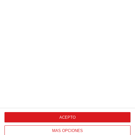
Patrocinador Digital de Talento
Agencia de Publicidad
Proveedores Oficiales
ACEPTO
CONTACTO
MÁS OPCIONES