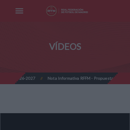
VÍDEOS
ada 2026-2027
Nota Informativa RFFM - Propuesta de Actualizaci
//