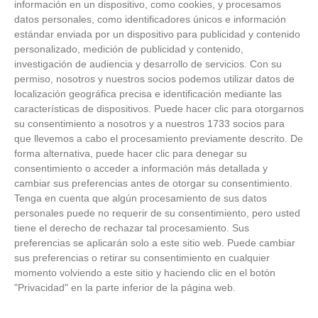
información en un dispositivo, como cookies, y procesamos
datos personales, como identificadores únicos e información
estándar enviada por un dispositivo para publicidad y contenido
personalizado, medición de publicidad y contenido,
investigación de audiencia y desarrollo de servicios.
Con su
permiso, nosotros y nuestros socios podemos utilizar datos de
localización geográfica precisa e identificación mediante las
características de dispositivos. Puede hacer clic para otorgarnos
ÚLTIMAS GALERÍAS
su consentimiento a nosotros y a nuestros 1733 socios para
que llevemos a cabo el procesamiento previamente descrito. De
FOTOS RFFM - Entrega de Trofeos Campeones
forma alternativa, puede hacer clic para denegar su
de Liga de Fútbol Sala y Fútbol 11 -
consentimiento o acceder a información más detallada y
Temporada 2025-2026 (Alcobendas - Jueves,
cambiar sus preferencias antes de otorgar su consentimiento.
18 junio 2026)
Tenga en cuenta que algún procesamiento de sus datos
18
/
06
/
2026
personales puede no requerir de su consentimiento, pero usted
FOTOS - Entrega de medallas de la Fiesta de
tiene el derecho de rechazar tal procesamiento. Sus
los Debutantes 2025-2026 (Domingo, 14 de
preferencias se aplicarán solo a este sitio web. Puede cambiar
junio)
sus preferencias o retirar su consentimiento en cualquier
14
/
06
/
2026
momento volviendo a este sitio y haciendo clic en el botón
"Privacidad" en la parte inferior de la página web.
FOTOS - Equipos participantes de 30 clubes en
la primera edición de la Copa Rural RFFM