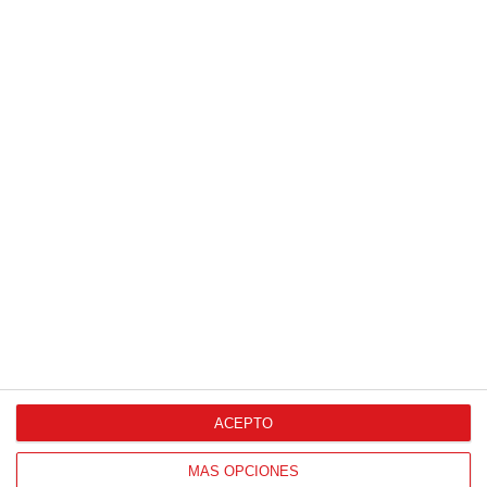
Patrocinador Digital de Talento
Agencia de Publicidad
Proveedores Oficiales
ACEPTO
CONTACTO
MÁS OPCIONES