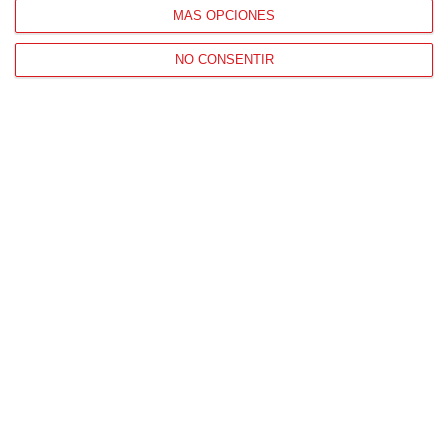
MÁS OPCIONES
CONTACTO
HORARIO OFICINAS RFFM
NO CONSENTIR
Lunes a viernes de 8:00 a 15:00 horas
HORARIO DE INICIO DE TEMPORADA
(SEPTIEMBRE Y OCTUBRE)
De lunes a viernes de 8:00 a 15:30 horas
CONTACTO
Teléfono:
91 779 16 10
NAVEGACIÓN
Home
Resultados