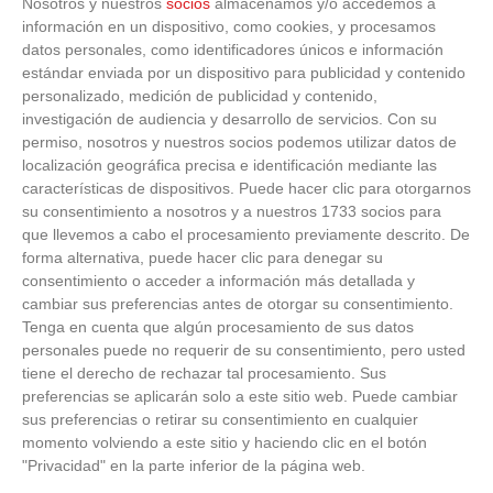
Nosotros y nuestros
socios
almacenamos y/o accedemos a
información en un dispositivo, como cookies, y procesamos
datos personales, como identificadores únicos e información
estándar enviada por un dispositivo para publicidad y contenido
personalizado, medición de publicidad y contenido,
investigación de audiencia y desarrollo de servicios.
Con su
permiso, nosotros y nuestros socios podemos utilizar datos de
localización geográfica precisa e identificación mediante las
características de dispositivos. Puede hacer clic para otorgarnos
ÚLTIMAS GALERÍAS
su consentimiento a nosotros y a nuestros 1733 socios para
que llevemos a cabo el procesamiento previamente descrito. De
forma alternativa, puede hacer clic para denegar su
FOTOS RFFM - Entrega de Trofeos Campeones
consentimiento o acceder a información más detallada y
de Liga de Fútbol Sala y Fútbol 11 -
cambiar sus preferencias antes de otorgar su consentimiento.
Temporada 2025-2026 (Alcobendas - Jueves,
Tenga en cuenta que algún procesamiento de sus datos
18 junio 2026)
personales puede no requerir de su consentimiento, pero usted
18
/
06
/
2026
tiene el derecho de rechazar tal procesamiento. Sus
FOTOS - Entrega de medallas de la Fiesta de
preferencias se aplicarán solo a este sitio web. Puede cambiar
los Debutantes 2025-2026 (Domingo, 14 de
sus preferencias o retirar su consentimiento en cualquier
junio)
momento volviendo a este sitio y haciendo clic en el botón
14
/
06
/
2026
"Privacidad" en la parte inferior de la página web.