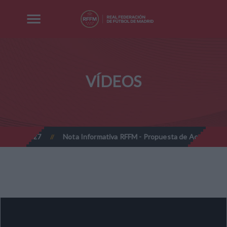
VÍDEOS
026-2027
Nota Informativa RFFM - Propuesta de Actualización Cuo
//