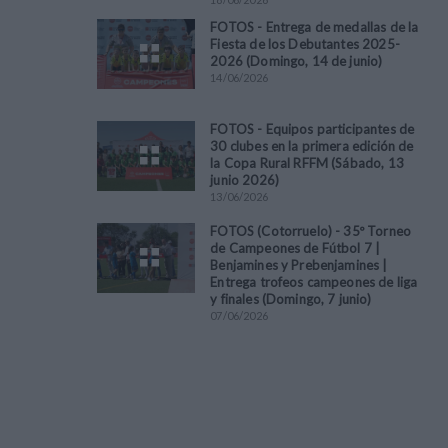
FOTOS - Entrega de medallas de la
Fiesta de los Debutantes 2025-
2026 (Domingo, 14 de junio)
14
/
06
/
2026
FOTOS - Equipos participantes de
30 clubes en la primera edición de
la Copa Rural RFFM (Sábado, 13
junio 2026)
13
/
06
/
2026
FOTOS (Cotorruelo) - 35º Torneo
de Campeones de Fútbol 7 |
Benjamines y Prebenjamines |
Entrega trofeos campeones de liga
y finales (Domingo, 7 junio)
07
/
06
/
2026