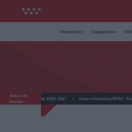
Federación
Competición
Fút
Avisos de
as - Temporada 2026-2027
Nota Informativa RFFM - Propuesta de A
//
interés