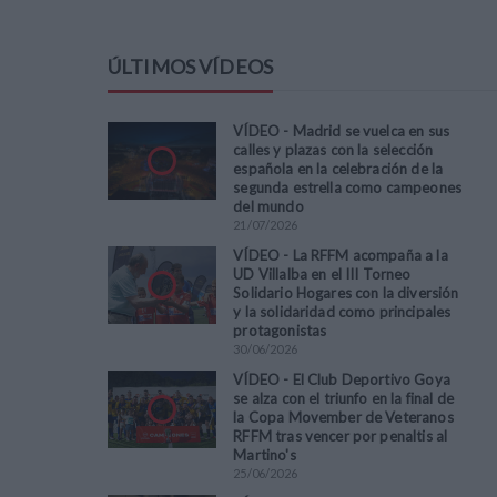
ÚLTIMOS VÍDEOS
VÍDEO - Madrid se vuelca en sus
calles y plazas con la selección
española en la celebración de la
segunda estrella como campeones
del mundo
21
/
07
/
2026
VÍDEO - La RFFM acompaña a la
UD Villalba en el III Torneo
Solidario Hogares con la diversión
y la solidaridad como principales
protagonistas
30
/
06
/
2026
VÍDEO - El Club Deportivo Goya
se alza con el triunfo en la final de
la Copa Movember de Veteranos
RFFM tras vencer por penaltis al
Martino's
25
/
06
/
2026