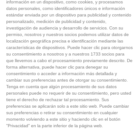
información en un dispositivo, como cookies, y procesamos
datos personales, como identificadores únicos e información
estándar enviada por un dispositivo para publicidad y contenido
personalizado, medición de publicidad y contenido,
investigación de audiencia y desarrollo de servicios.
Con su
permiso, nosotros y nuestros socios podemos utilizar datos de
localización geográfica precisa e identificación mediante las
características de dispositivos. Puede hacer clic para otorgarnos
ÚLTIMAS GALERÍAS
su consentimiento a nosotros y a nuestros 1733 socios para
que llevemos a cabo el procesamiento previamente descrito. De
FOTOS RFFM - Entrega de Trofeos Campeones
forma alternativa, puede hacer clic para denegar su
de Liga de Fútbol Sala y Fútbol 11 -
consentimiento o acceder a información más detallada y
Temporada 2025-2026 (Alcobendas - Jueves,
cambiar sus preferencias antes de otorgar su consentimiento.
18 junio 2026)
Tenga en cuenta que algún procesamiento de sus datos
18
/
06
/
2026
personales puede no requerir de su consentimiento, pero usted
FOTOS - Entrega de medallas de la Fiesta de
tiene el derecho de rechazar tal procesamiento. Sus
los Debutantes 2025-2026 (Domingo, 14 de
preferencias se aplicarán solo a este sitio web. Puede cambiar
junio)
sus preferencias o retirar su consentimiento en cualquier
14
/
06
/
2026
momento volviendo a este sitio y haciendo clic en el botón
"Privacidad" en la parte inferior de la página web.
FOTOS - Equipos participantes de 30 clubes en
la primera edición de la Copa Rural RFFM