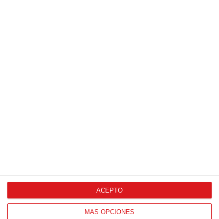
Patrocinador Digital de Talento
Agencia de Publicidad
Proveedores Oficiales
ACEPTO
CONTACTO
MÁS OPCIONES