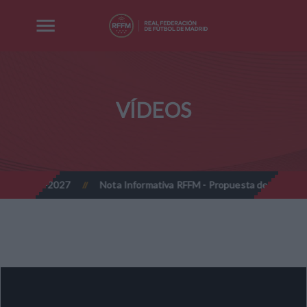
VÍDEOS
 2026-2027
Nota Informativa RFFM - Propuesta de Actualización 
//