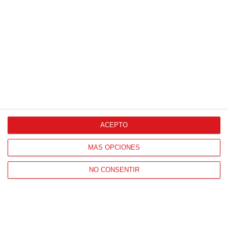
Proveedores Oficiales
ACEPTO
CONTACTO
MÁS OPCIONES
HORARIO OFICINAS RFFM
Lunes a viernes de 8:00 a 15:00 horas
NO CONSENTIR
HORARIO DE INICIO DE TEMPORADA
(SEPTIEMBRE Y OCTUBRE)
De lunes a viernes de 8:00 a 15:30 horas