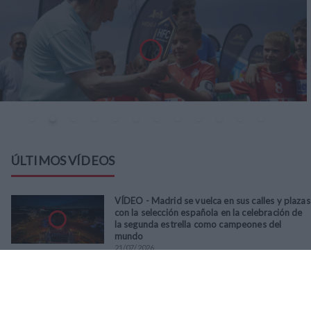
ÚLTIMOS VÍDEOS
VÍDEO - Madrid se vuelca en sus calles y plazas
con la selección española en la celebración de
la segunda estrella como campeones del
mundo
21
/
07
/
2026
VÍDEO - La RFFM acompaña a la UD Villalba en
el III Torneo Solidario Hogares con la diversión
y la solidaridad como principales
protagonistas