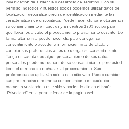
investigación de audiencia y desarrollo de servicios.
Con su
permiso, nosotros y nuestros socios podemos utilizar datos de
FOTOS RFFM - Entrega de Trofeos Campeones
localización geográfica precisa e identificación mediante las
de Liga de Fútbol Sala y Fútbol 11 -
características de dispositivos. Puede hacer clic para otorgarnos
Temporada 2025-2026 (Alcobendas - Jueves,
su consentimiento a nosotros y a nuestros 1733 socios para
18 junio 2026)
que llevemos a cabo el procesamiento previamente descrito. De
18
/
06
/
2026
forma alternativa, puede hacer clic para denegar su
FOTOS - Entrega de medallas de la Fiesta de
consentimiento o acceder a información más detallada y
los Debutantes 2025-2026 (Domingo, 14 de
cambiar sus preferencias antes de otorgar su consentimiento.
junio)
Tenga en cuenta que algún procesamiento de sus datos
14
/
06
/
2026
personales puede no requerir de su consentimiento, pero usted
tiene el derecho de rechazar tal procesamiento. Sus
FOTOS - Equipos participantes de 30 clubes en
preferencias se aplicarán solo a este sitio web. Puede cambiar
la primera edición de la Copa Rural RFFM
sus preferencias o retirar su consentimiento en cualquier
(Sábado, 13 junio 2026)
momento volviendo a este sitio y haciendo clic en el botón
13
/
06
/
2026
"Privacidad" en la parte inferior de la página web.
FOTOS (Cotorruelo) - 35º Torneo de
Campeones de Fútbol 7 | Benjamines y
Prebenjamines | Entrega trofeos campeones
de liga y finales (Domingo, 7 junio)
07
/
06
/
2026