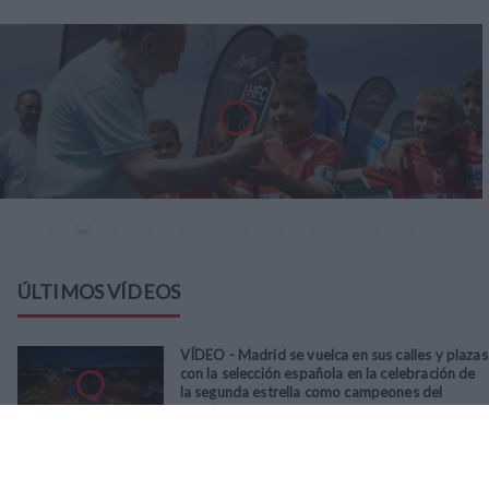
ÚLTIMOS VÍDEOS
VÍDEO - Madrid se vuelca en sus calles y plazas
con la selección española en la celebración de
la segunda estrella como campeones del
mundo
21
/
07
/
2026
VÍDEO - La RFFM acompaña a la UD Villalba en
el III Torneo Solidario Hogares con la diversión