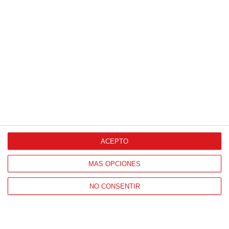
Agencia de Publicidad
Proveedores Oficiales
ACEPTO
CONTACTO
MÁS OPCIONES
HORARIO OFICINAS RFFM
NO CONSENTIR
Lunes a viernes de 8:00 a 15:00 horas
HORARIO DE INICIO DE TEMPORADA
(SEPTIEMBRE Y OCTUBRE)