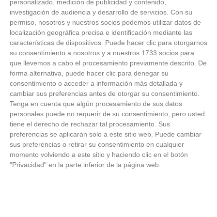
personalizado, medición de publicidad y contenido,
ÚLTIMAS GALERÍAS
investigación de audiencia y desarrollo de servicios.
Con su
permiso, nosotros y nuestros socios podemos utilizar datos de
localización geográfica precisa e identificación mediante las
FOTOS RFFM - Entrega de Trofeos Campeones
características de dispositivos. Puede hacer clic para otorgarnos
de Liga de Fútbol Sala y Fútbol 11 -
su consentimiento a nosotros y a nuestros 1733 socios para
Temporada 2025-2026 (Alcobendas - Jueves,
que llevemos a cabo el procesamiento previamente descrito. De
18 junio 2026)
forma alternativa, puede hacer clic para denegar su
18
/
06
/
2026
consentimiento o acceder a información más detallada y
FOTOS - Entrega de medallas de la Fiesta de
cambiar sus preferencias antes de otorgar su consentimiento.
los Debutantes 2025-2026 (Domingo, 14 de
Tenga en cuenta que algún procesamiento de sus datos
junio)
personales puede no requerir de su consentimiento, pero usted
14
/
06
/
2026
tiene el derecho de rechazar tal procesamiento. Sus
preferencias se aplicarán solo a este sitio web. Puede cambiar
FOTOS - Equipos participantes de 30 clubes en
sus preferencias o retirar su consentimiento en cualquier
la primera edición de la Copa Rural RFFM
momento volviendo a este sitio y haciendo clic en el botón
(Sábado, 13 junio 2026)
13
/
06
/
2026
"Privacidad" en la parte inferior de la página web.
FOTOS (Cotorruelo) - 35º Torneo de
Campeones de Fútbol 7 | Benjamines y
Prebenjamines | Entrega trofeos campeones
de liga y finales (Domingo, 7 junio)